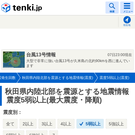
tenki.jp
検索
メニュー
現在地
台風13号情報
07日23:00現在
大型で非常に強い台風13号が久米島の北約90kmを西に進んでい
ます
震発生回数
秋田県内陸北部を震源とする地震情報(震度)
震度5弱以上(震度)
秋田県内陸北部を震源とする地震情報
震度5弱以上(最大震度・降順)
震度別：
全て
2以上
3以上
4以上
5弱以上
5強以上