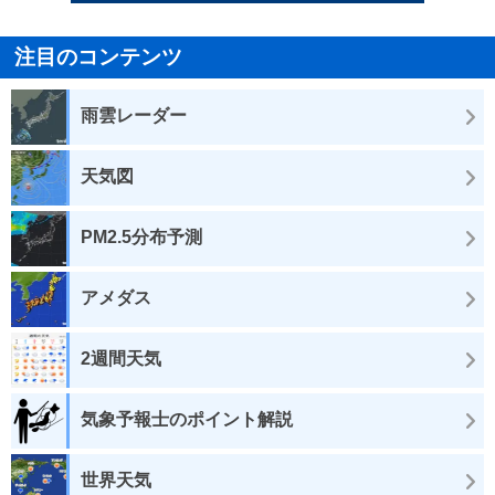
注目のコンテンツ
雨雲レーダー
天気図
PM2.5分布予測
アメダス
2週間天気
気象予報士のポイント解説
世界天気