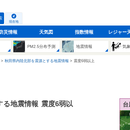
索
現在地
防災情報
天気図
指数情報
レジャー
PM2.5分布予測
地震情報
気
秋田県内陸北部を震源とする地震情報
震度6弱以上
する地震情報
震度6弱以
台