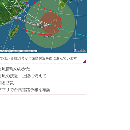
で強い台風13号が与論島付近を西に進んでいます
台風情報のみかた
台風の接近、上陸に備えて
知る防災
アプリで台風進路予報を確認