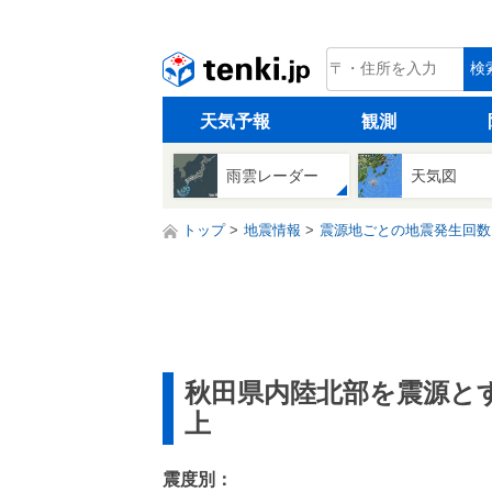
tenki.jp
検
天気予報
観測
雨雲レーダー
天気図
トップ
地震情報
震源地ごとの地震発生回数
秋田県内陸北部を震源と
上
震度別：