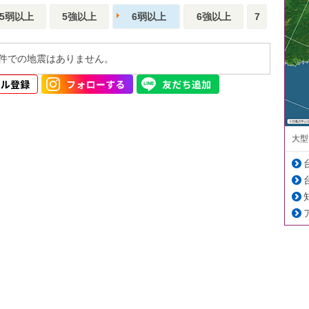
5弱以上
5強以上
6弱以上
6強以上
7
件での地震はありません。
大型