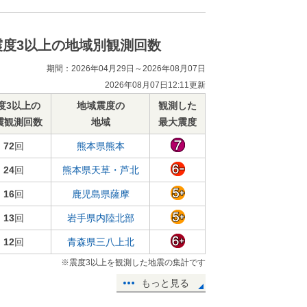
震度3以上の地域別観測回数
期間：2026年04月29日～2026年08月07日
2026年08月07日12:11更新
度3以上の
地域震度の
観測した
震観測回数
地域
最大震度
72
回
熊本県熊本
24
回
熊本県天草・芦北
16
回
鹿児島県薩摩
13
回
岩手県内陸北部
12
回
青森県三八上北
※震度3以上を観測した地震の集計です
もっと見る