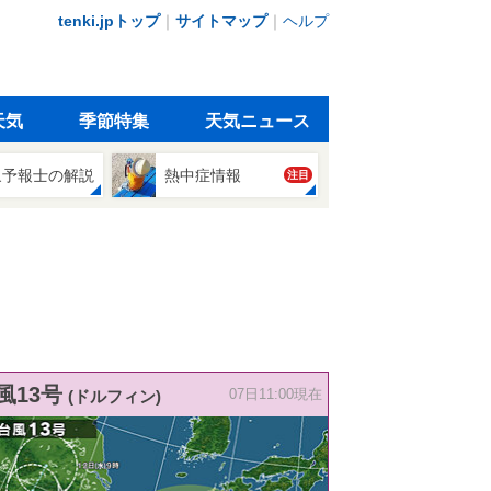
tenki.jpトップ
｜
サイトマップ
｜
ヘルプ
天気
季節特集
天気ニュース
象予報士の解説
熱中症情報
注目
風13号
(ドルフィン)
07日11:00現在