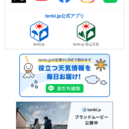
tenki.jp公式アプリ
tenki.jp
tenki.jp 登山天気