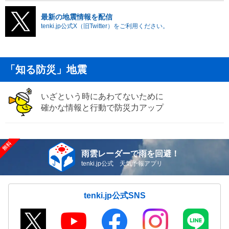
最新の地震情報を配信
tenki.jp公式X（旧Twitter）をご利用ください。
「知る防災」地震
いざという時にあわてないために
確かな情報と行動で防災力アップ
雨雲レーダーで雨を回避！
tenki.jp公式 天気予報アプリ
tenki.jp公式SNS