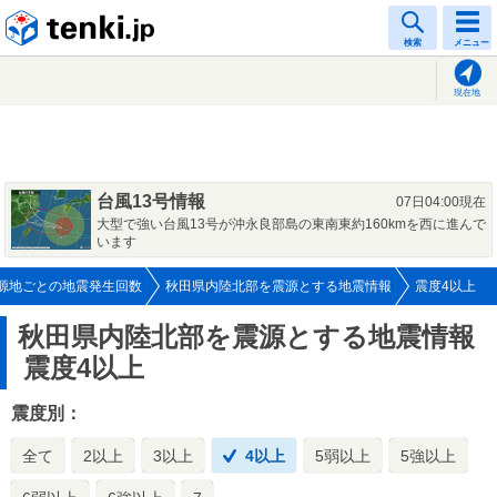
tenki.jp
検索
メニュー
現在地
台風13号情報
07日04:00現在
大型で強い台風13号が沖永良部島の東南東約160kmを西に進んで
います
源地ごとの地震発生回数
秋田県内陸北部を震源とする地震情報
震度4以上
秋田県内陸北部を震源とする地震情報
震度4以上
震度別：
全て
2以上
3以上
4以上
5弱以上
5強以上