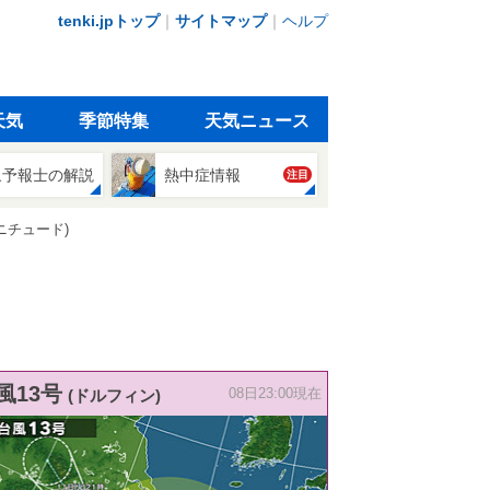
tenki.jpトップ
｜
サイトマップ
｜
ヘルプ
天気
季節特集
天気ニュース
象予報士の解説
熱中症情報
注目
ニチュード)
風13号
(ドルフィン)
08日23:00現在