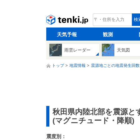
tenki.jp
検
天気予報
観測
雨雲レーダー
天気図
トップ
地震情報
震源地ごとの地震発生回数
秋田県内陸北部を震源と
(マグニチュード・降順)
震度別：