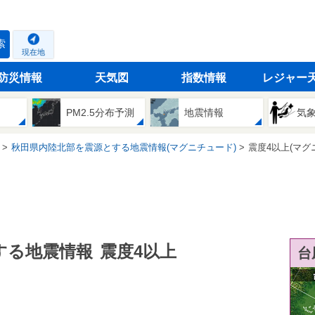
索
現在地
防災情報
天気図
指数情報
レジャー
PM2.5分布予測
地震情報
気
秋田県内陸北部を震源とする地震情報(マグニチュード)
震度4以上(マグ
する地震情報
震度4以上
台