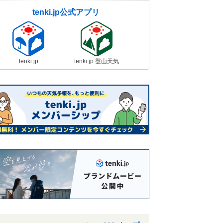
tenki.jp公式アプリ
tenki.jp
tenki.jp 登山天気