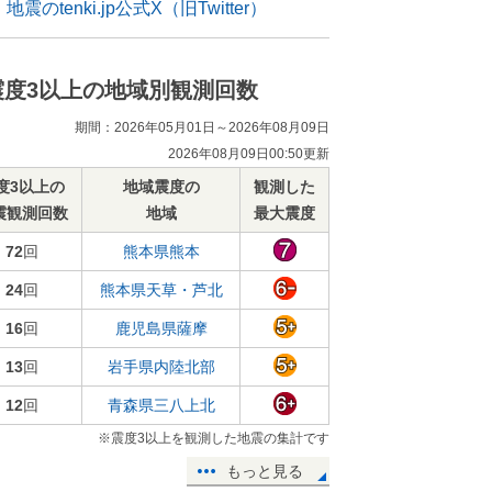
地震のtenki.jp公式X（旧Twitter）
震度3以上の地域別観測回数
期間：2026年05月01日～2026年08月09日
2026年08月09日00:50更新
度3以上の
地域震度の
観測した
震観測回数
地域
最大震度
72
回
熊本県熊本
24
回
熊本県天草・芦北
16
回
鹿児島県薩摩
13
回
岩手県内陸北部
12
回
青森県三八上北
※震度3以上を観測した地震の集計です
もっと見る