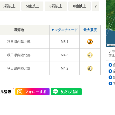
5弱以上
5強以上
6弱以上
6強以上
7
震源地
▼マグニチュード
最大震度
秋田県内陸北部
M5.1
大型
秋田県内陸北部
M4.3
西北
秋田県内陸北部
M4.2