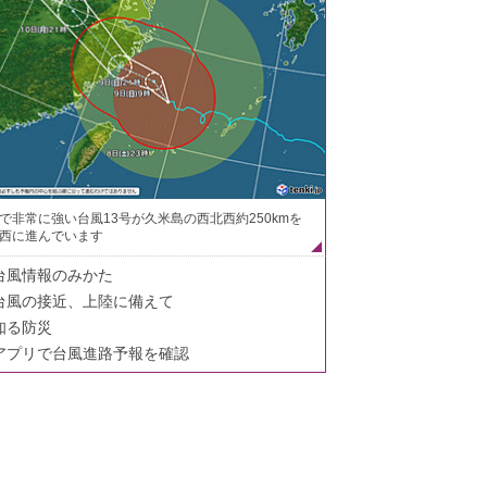
で非常に強い台風13号が久米島の西北西約250kmを
西に進んでいます
台風情報のみかた
台風の接近、上陸に備えて
知る防災
アプリで台風進路予報を確認