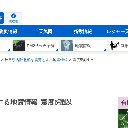
索
現在地
防災情報
天気図
指数情報
レジャー
PM2.5分布予測
地震情報
気
秋田県内陸北部を震源とする地震情報
震度5強以上
する地震情報
震度5強以
台