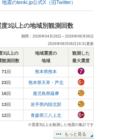
地震のtenki.jp公式X（旧Twitter）
震度3以上の地域別観測回数
期間：2026年04月28日～2026年08月06日
2026年08月06日16:31更新
度3以上の
地域震度の
観測した
震観測回数
地域
最大震度
71
回
熊本県熊本
23
回
熊本県天草・芦北
16
回
鹿児島県薩摩
13
回
岩手県内陸北部
12
回
青森県三八上北
※震度3以上を観測した地震の集計です
もっと見る