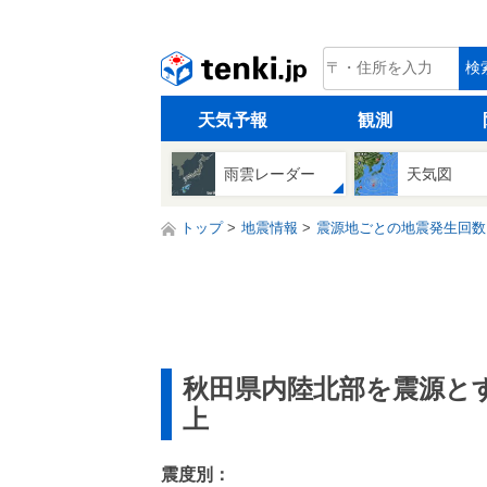
tenki.jp
検
天気予報
観測
雨雲レーダー
天気図
トップ
地震情報
震源地ごとの地震発生回数
秋田県内陸北部を震源と
上
震度別：