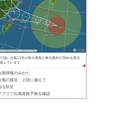
で強い台風13号が南大東島の東北東約170kmを西北
進んでいます
台風情報のみかた
台風の接近、上陸に備えて
知る防災
アプリで台風進路予報を確認