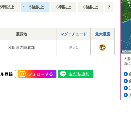
5弱以上
5強以上
6弱以上
6強以上
7
震源地
マグニチュード
最大震度
秋田県内陸北部
M5.1
大型
西に