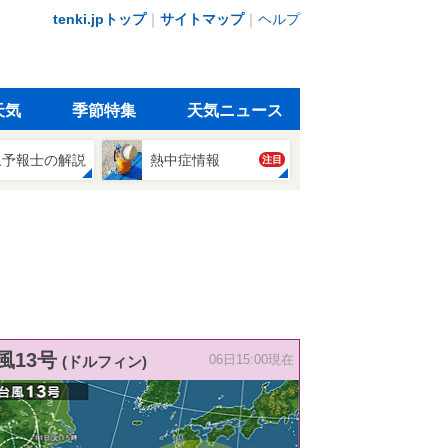
tenki.jpトップ
｜
サイトマップ
｜
ヘルプ
天気
季節特集
天気ニュース
象予報士の解説
熱中症情報
注目
風13号
(ドルフィン)
06日15:00現在