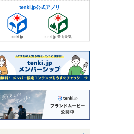
tenki.jp公式アプリ
tenki.jp
tenki.jp 登山天気