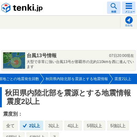
tenki.jp
検索
メニュー
現在地
台風13号情報
07日20:00現在
大型で非常に強い台風13号が那覇市の北約110kmを西に進んでい
ます
源地ごとの地震発生回数
秋田県内陸北部を震源とする地震情報
震度2以上
秋田県内陸北部を震源とする地震情報
震度2以上
震度別：
全て
2以上
3以上
4以上
5弱以上
5強以上