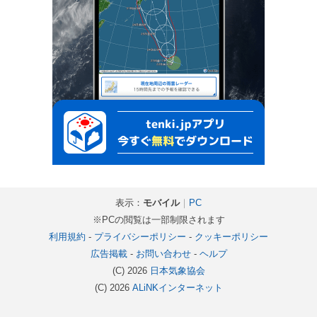
表示：
モバイル
｜
PC
※PCの閲覧は一部制限されます
利用規約
-
プライバシーポリシー
-
クッキーポリシー
広告掲載
-
お問い合わせ
-
ヘルプ
(C) 2026
日本気象協会
(C) 2026
ALiNKインターネット