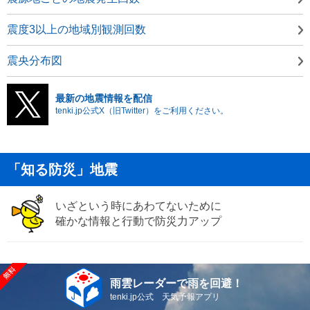
震度3以上の地域別観測回数
震央分布図
最新の地震情報を配信
tenki.jp公式X（旧Twitter）をご利用ください。
「知る防災」地震
いざという時にあわてないために
確かな情報と行動で防災力アップ
雨雲レーダーで雨を回避！
tenki.jp公式 天気予報アプリ