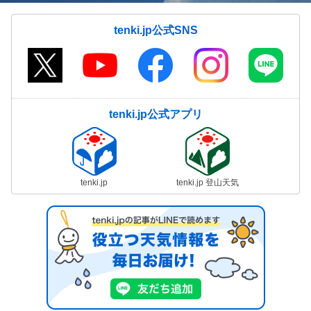
tenki.jp公式SNS
tenki.jp公式アプリ
tenki.jp
tenki.jp 登山天気