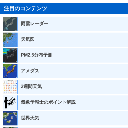
注目のコンテンツ
雨雲レーダー
天気図
PM2.5分布予測
アメダス
2週間天気
気象予報士のポイント解説
世界天気