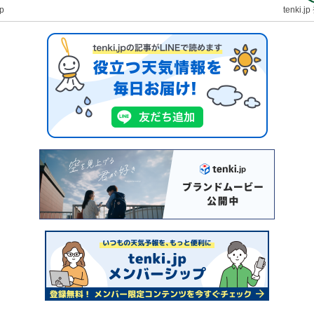
jp
tenki.