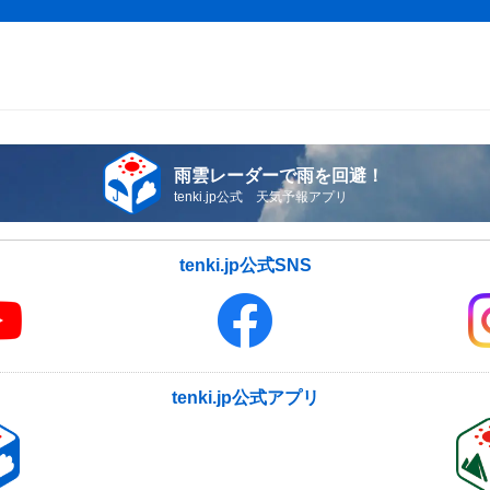
雨雲レーダーで雨を回避！
tenki.jp公式 天気予報アプリ
tenki.jp公式SNS
tenki.jp公式アプリ