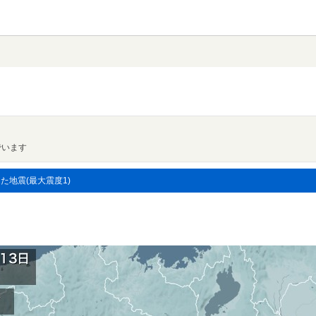
でいます
した地震(最大震度1)