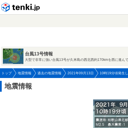
tenki.jp
台風13号情報
大型で非常に強い台風13号が久米島の西北西約170kmを西に進ん
トップ
地震情報
過去の地震情報
2021年09月13日
10時19分頃発生
地震情報