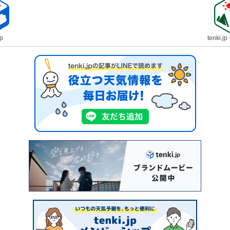
jp
tenki.