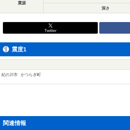
震源
深さ
Twitter
震度1
紀の川市
かつらぎ町
関連情報