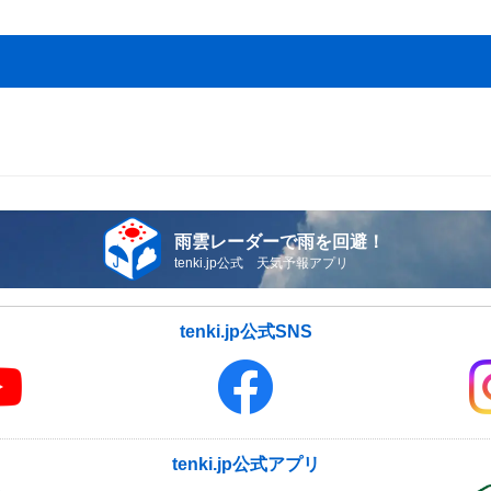
雨雲レーダーで雨を回避！
tenki.jp公式 天気予報アプリ
tenki.jp公式SNS
tenki.jp公式アプリ