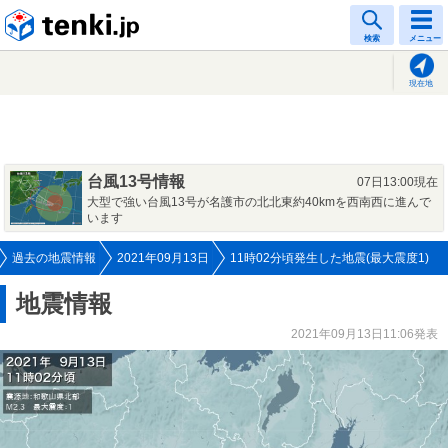
tenki.jp
検索
メニュー
現在地
台風13号情報
07日13:00現在
大型で強い台風13号が名護市の北北東約40kmを西南西に進んで
います
過去の地震情報
2021年09月13日
11時02分頃発生した地震(最大震度1)
地震情報
2021年09月13日11:06発表