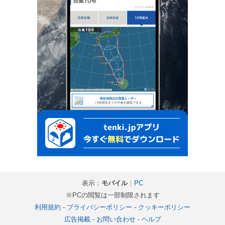
表示：
モバイル
｜
PC
※PCの閲覧は一部制限されます
利用規約
-
プライバシーポリシー
-
クッキーポリシー
広告掲載
-
お問い合わせ
-
ヘルプ