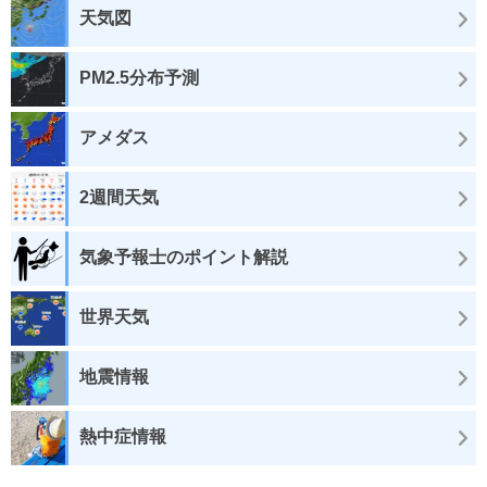
天気図
PM2.5分布予測
アメダス
2週間天気
気象予報士のポイント解説
世界天気
地震情報
熱中症情報