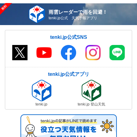
雨雲レーダーで雨を回避！
tenki.jp公式 天気予報アプリ
tenki.jp公式SNS
tenki.jp公式アプリ
tenki.jp
tenki.jp 登山天気