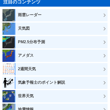
注目のコンテンツ
雨雲レーダー
天気図
PM2.5分布予測
アメダス
2週間天気
気象予報士のポイント解説
世界天気
地震情報