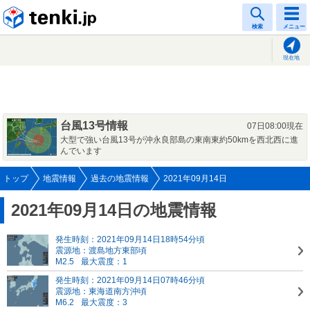
tenki.jp
検索
メニュー
現在地
台風13号情報
07日08:00現在
大型で強い台風13号が沖永良部島の東南東約50kmを西北西に進
んでいます
トップ
地震情報
過去の地震情報
2021年09月14日
2021年09月14日の地震情報
発生時刻：2021年09月14日18時54分頃
震源地：渡島地方東部頃
M2.5
最大震度：1
発生時刻：2021年09月14日07時46分頃
震源地：東海道南方沖頃
M6.2
最大震度：3