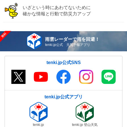
いざという時にあわてないために
確かな情報と行動で防災力アップ
雨雲レーダーで雨を回避！
tenki.jp公式 天気予報アプリ
tenki.jp公式SNS
tenki.jp公式アプリ
tenki.jp
tenki.jp 登山天気