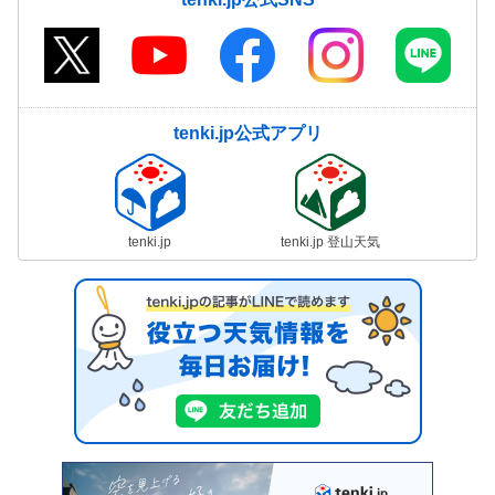
tenki.jp公式アプリ
tenki.jp
tenki.jp 登山天気