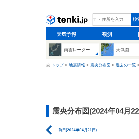
tenki.jp
検
天気予報
観測
雨雲レーダー
天気図
トップ
地震情報
震央分布図
過去の一覧
震央分布図(2024年04月22
前日(2024年04月21日)