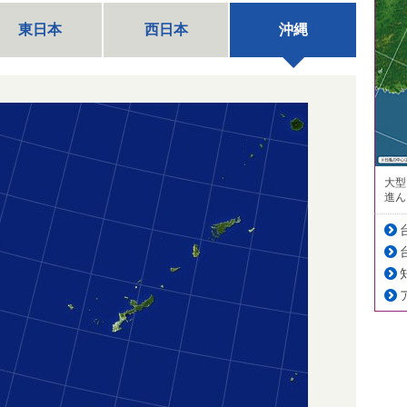
東日本
西日本
沖縄
大型
進ん