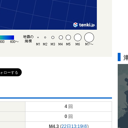
4
回
0
回
M4.3
(
22日13:19頃
)