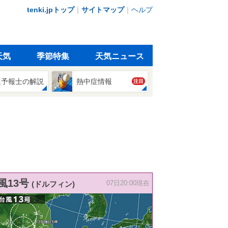
tenki.jpトップ
｜
サイトマップ
｜
ヘルプ
天気
季節特集
天気ニュース
象予報士の解説
熱中症情報
注目
風13号
(ドルフィン)
07日20:00現在