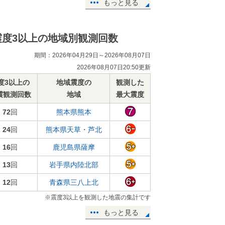
もっと見る
震度3以上の地域別観測回数
期間：2026年04月29日～2026年08月07日
2026年08月07日20:50更新
度3以上の
地域震度の
観測した
震観測回数
地域
最大震度
72
回
熊本県熊本
24
回
熊本県天草・芦北
16
回
鹿児島県薩摩
13
回
岩手県内陸北部
12
回
青森県三八上北
※震度3以上を観測した地震の集計です
もっと見る