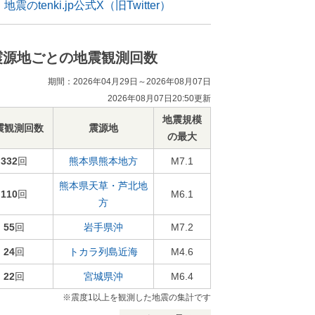
地震のtenki.jp公式X（旧Twitter）
震源地ごとの地震観測回数
期間：2026年04月29日～2026年08月07日
2026年08月07日20:50更新
地震規模
震観測回数
震源地
の最大
332
回
熊本県熊本地方
M7.1
熊本県天草・芦北地
110
回
M6.1
方
55
回
岩手県沖
M7.2
24
回
トカラ列島近海
M4.6
22
回
宮城県沖
M6.4
※震度1以上を観測した地震の集計です