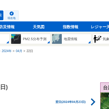
索
現在地
防災情報
天気図
指数情報
レジャー
PM2.5分布予測
地震情報
気
2024年
04月
22日
日)
台
翌日(2024年04月23日)