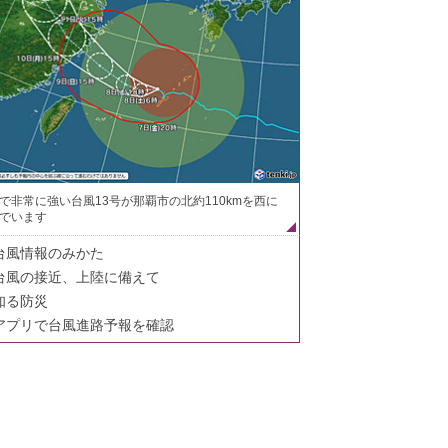
で非常に強い台風13号が那覇市の北約110kmを西に
でいます
台風情報のみかた
台風の接近、上陸に備えて
知る防災
アプリで台風進路予報を確認