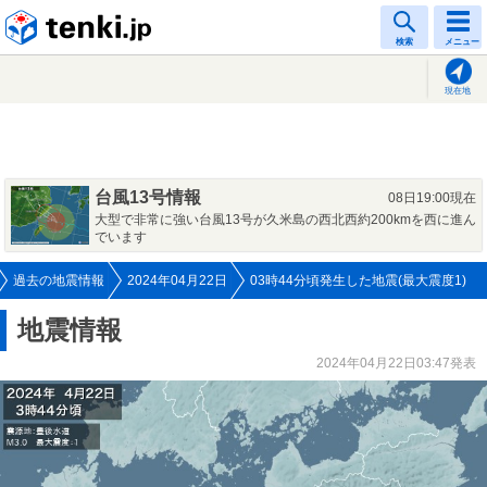
tenki.jp
検索
メニュー
現在地
台風13号情報
08日19:00現在
大型で非常に強い台風13号が久米島の西北西約200kmを西に進ん
でいます
過去の地震情報
2024年04月22日
03時44分頃発生した地震(最大震度1)
地震情報
2024年04月22日03:47発表