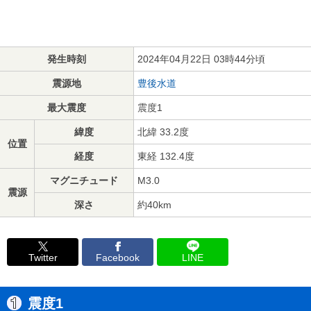
発生時刻
2024年04月22日 03時44分頃
震源地
豊後水道
最大震度
震度1
緯度
北緯 33.2度
位置
経度
東経 132.4度
マグニチュード
M3.0
震源
深さ
約40km
Twitter
Facebook
LINE
震度1