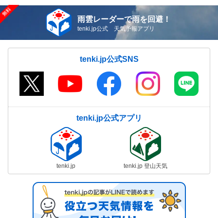
雨雲レーダーで雨を回避！
tenki.jp公式 天気予報アプリ
tenki.jp公式SNS
tenki.jp公式アプリ
tenki.jp
tenki.jp 登山天気