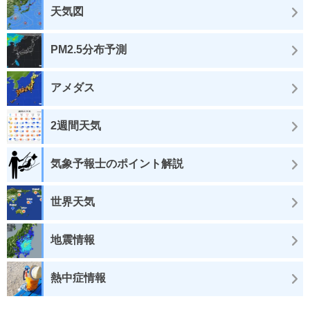
天気図
PM2.5分布予測
アメダス
2週間天気
気象予報士のポイント解説
世界天気
地震情報
熱中症情報