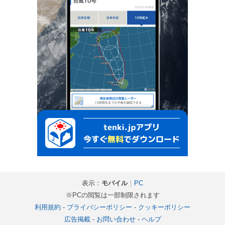
表示：
モバイル
｜
PC
※PCの閲覧は一部制限されます
利用規約
-
プライバシーポリシー
-
クッキーポリシー
広告掲載
-
お問い合わせ
-
ヘルプ