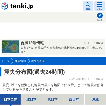
tenki.jp
検索
メニュー
現在地
台風13号情報
07日01:00現在
大型で強い台風13号が南大東島の北北西約110kmを西に進んでい
ます
トップ
地震情報
震央分布図
震央分布図(過去24時間)
2026年08月07日01:30現在
震度1以上を観測した地震の震央を地図上に表示。どこで地震が頻発
しているかを見ることができます。
日本全体
北日本
東日本
西日本
沖縄