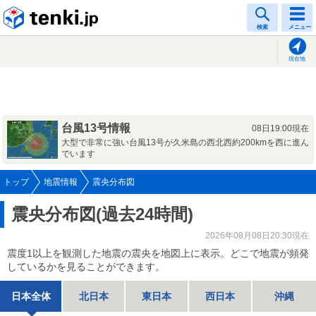
tenki.jp
検索
メニュー
現在地
台風13号情報
08日19:00現在
大型で非常に強い台風13号が久米島の西北西約200kmを西に進ん
でいます
トップ
地震情報
震央分布図
震央分布図(過去24時間)
2026年08月08日20:30現在
震度1以上を観測した地震の震央を地図上に表示。どこで地震が頻発
しているかを見ることができます。
日本全体
北日本
東日本
西日本
沖縄