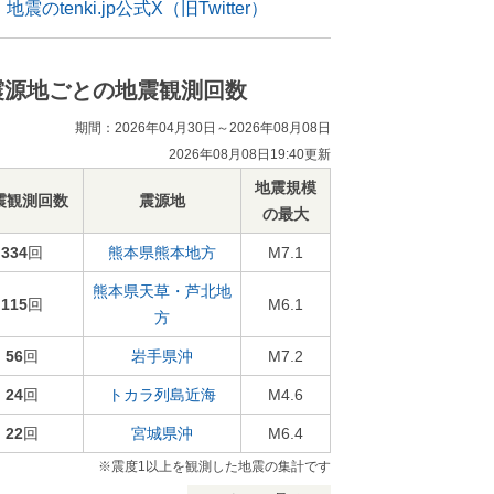
地震のtenki.jp公式X（旧Twitter）
震源地ごとの地震観測回数
期間：2026年04月30日～2026年08月08日
2026年08月08日19:40更新
地震規模
震観測回数
震源地
の最大
334
回
熊本県熊本地方
M7.1
熊本県天草・芦北地
115
回
M6.1
方
56
回
岩手県沖
M7.2
24
回
トカラ列島近海
M4.6
22
回
宮城県沖
M6.4
※震度1以上を観測した地震の集計です