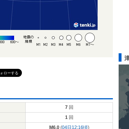
7
回
1
回
M6.0
(
04日12:16頃
)