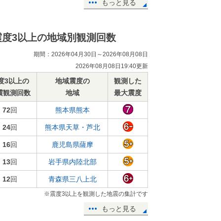
もっと見る
震度3以上の地域別観測回数
期間：2026年04月30日～2026年08月08日
2026年08月08日19:40更新
度3以上の
地域震度の
観測した
震観測回数
地域
最大震度
72
回
熊本県熊本
24
回
熊本県天草・芦北
16
回
鹿児島県薩摩
13
回
岩手県内陸北部
12
回
青森県三八上北
※震度3以上を観測した地震の集計です
もっと見る