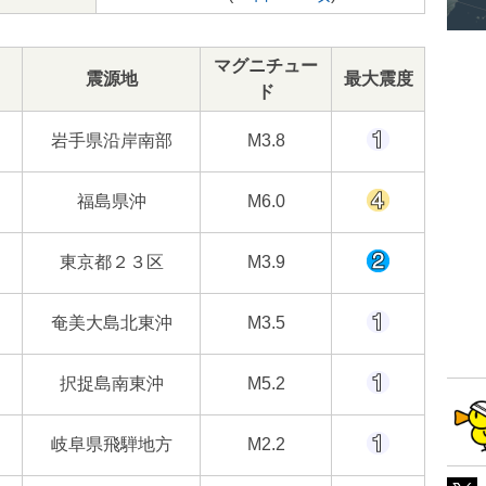
マグニチュー
震源地
最大震度
ド
岩手県沿岸南部
M3.8
福島県沖
M6.0
東京都２３区
M3.9
奄美大島北東沖
M3.5
択捉島南東沖
M5.2
岐阜県飛騨地方
M2.2