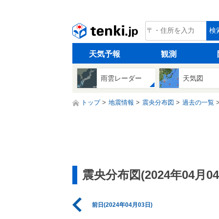
tenki.jp
検
天気予報
観測
雨雲レーダー
天気図
トップ
地震情報
震央分布図
過去の一覧
震央分布図(2024年04月04
前日(2024年04月03日)