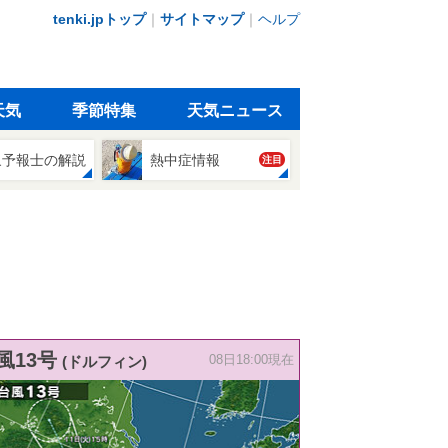
tenki.jpトップ
｜
サイトマップ
｜
ヘルプ
天気
季節特集
天気ニュース
象予報士の解説
熱中症情報
注目
風13号
(ドルフィン)
08日18:00現在