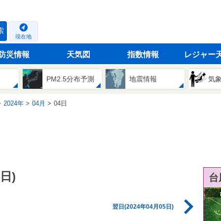
索
現在地
防災情報
天気図
指数情報
レジャー
PM2.5分布予測
地震情報
気
2024年
04月
04日
日)
台
翌日(2024年04月05日)