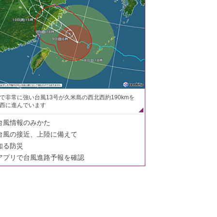
で非常に強い台風13号が久米島の西北西約190kmを
西に進んでいます
台風情報のみかた
台風の接近、上陸に備えて
知る防災
アプリで台風進路予報を確認