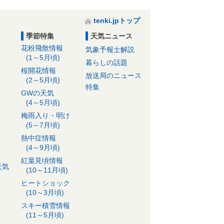
tenki.jpトップ
季節特集
天気ニュース
花粉飛散情報
気象予報士解説
(1～5月頃)
暮らしの話題
桜開花情報
放送局のニュース
(2～5月頃)
特集
GWの天気
(4～5月頃)
梅雨入り・明け
(5～7月頃)
熱中症情報
(4～9月頃)
紅葉見頃情報
天気
(10～11月頃)
ヒートショック
(10～3月頃)
スキー積雪情報
(11～5月頃)