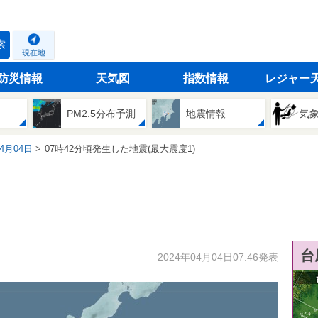
索
現在地
防災情報
天気図
指数情報
レジャー
PM2.5分布予測
地震情報
気
04月04日
07時42分頃発生した地震(最大震度1)
台
2024年04月04日07:46発表