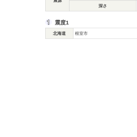
震源
深さ
震度1
北海道
根室市