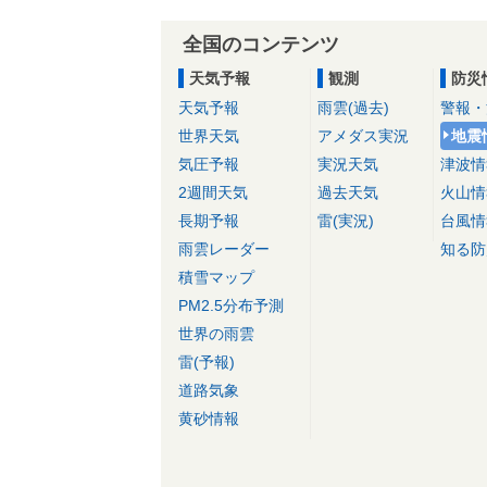
全国のコンテンツ
天気予報
観測
防災
天気予報
雨雲(過去)
警報・
世界天気
アメダス実況
地震
気圧予報
実況天気
津波情
2週間天気
過去天気
火山情
長期予報
雷(実況)
台風情
雨雲レーダー
知る防
積雪マップ
PM2.5分布予測
世界の雨雲
雷(予報)
道路気象
黄砂情報