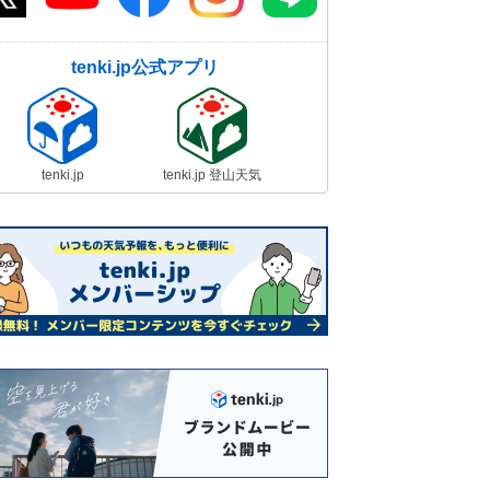
tenki.jp公式アプリ
tenki.jp
tenki.jp 登山天気