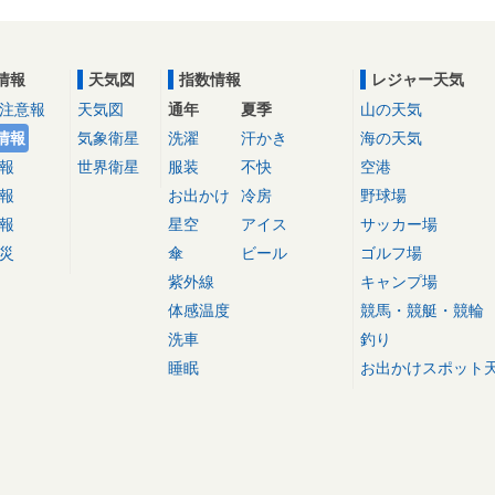
情報
天気図
指数情報
レジャー天気
注意報
天気図
通年
夏季
山の天気
情報
気象衛星
洗濯
汗かき
海の天気
報
世界衛星
服装
不快
空港
報
お出かけ
冷房
野球場
報
星空
アイス
サッカー場
災
傘
ビール
ゴルフ場
紫外線
キャンプ場
体感温度
競馬・競艇・競輪
洗車
釣り
睡眠
お出かけスポット