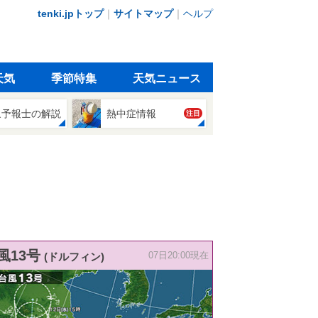
tenki.jpトップ
｜
サイトマップ
｜
ヘルプ
天気
季節特集
天気ニュース
象予報士の解説
熱中症情報
注目
風13号
(ドルフィン)
07日20:00現在