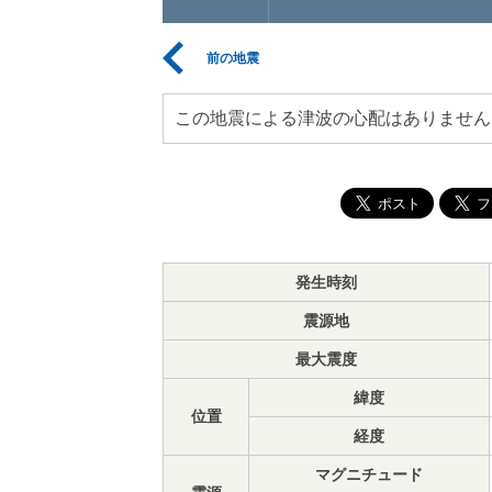
前の地震
この地震による津波の心配はありません
発生時刻
震源地
最大震度
緯度
位置
経度
マグニチュード