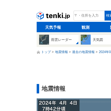
tenki.jp
検
天気予報
観測
雨雲レーダー
天気図
トップ
地震情報
過去の地震情報
2024年
地震情報