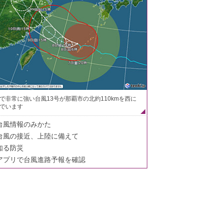
で非常に強い台風13号が那覇市の北約110kmを西に
でいます
台風情報のみかた
台風の接近、上陸に備えて
知る防災
アプリで台風進路予報を確認