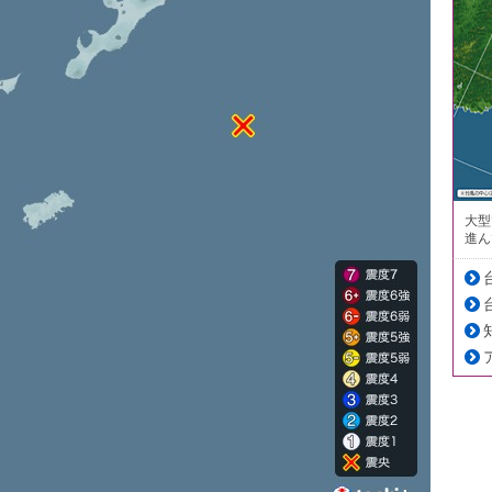
大型
進ん