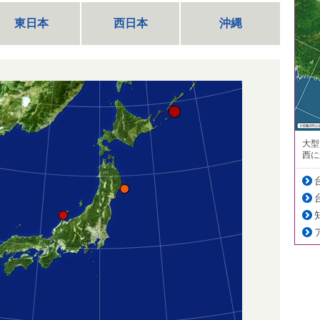
東日本
西日本
沖縄
大型
西に