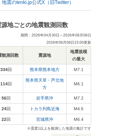
地震のtenki.jp公式X（旧Twitter）
震源地ごとの地震観測回数
期間：2026年04月30日～2026年08月08日
2026年08月08日15:00更新
地震規模
震観測回数
震源地
の最大
334
回
熊本県熊本地方
M7.1
熊本県天草・芦北地
114
回
M6.1
方
56
回
岩手県沖
M7.2
24
回
トカラ列島近海
M4.6
22
回
宮城県沖
M6.4
※震度1以上を観測した地震の集計です