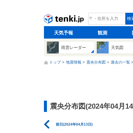
tenki.jp
検
天気予報
観測
雨雲レーダー
天気図
トップ
地震情報
震央分布図
過去の一覧
震央分布図(2024年04月14
前日(2024年04月13日)