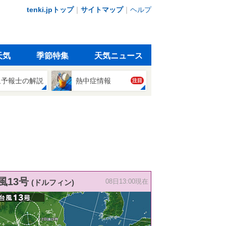
tenki.jpトップ
｜
サイトマップ
｜
ヘルプ
天気
季節特集
天気ニュース
象予報士の解説
熱中症情報
注目
風13号
(ドルフィン)
08日13:00現在