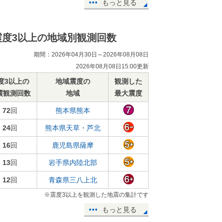
もっと見る
震度3以上の地域別観測回数
期間：2026年04月30日～2026年08月08日
2026年08月08日15:00更新
度3以上の
地域震度の
観測した
震観測回数
地域
最大震度
72
回
熊本県熊本
24
回
熊本県天草・芦北
16
回
鹿児島県薩摩
13
回
岩手県内陸北部
12
回
青森県三八上北
※震度3以上を観測した地震の集計です
もっと見る