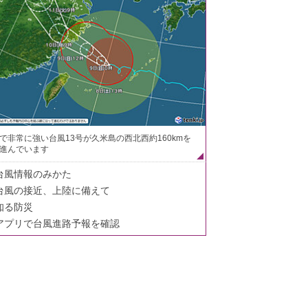
で非常に強い台風13号が久米島の西北西約160kmを
進んでいます
台風情報のみかた
台風の接近、上陸に備えて
知る防災
アプリで台風進路予報を確認