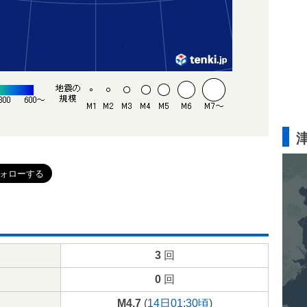
3
回
0
回
M4.7
(
14日01:30頃
)