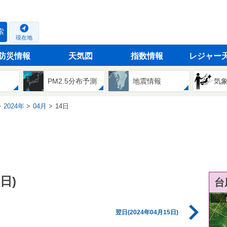
索
現在地
防災情報
天気図
指数情報
レジャー
PM2.5分布予測
地震情報
気
2024年
04月
14日
日)
台
翌日(2024年04月15日)