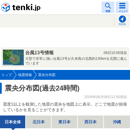
tenki.jp
検索
メニュー
現在地
台風13号情報
08日10:00現在
大型で非常に強い台風13号が久米島の北西約130kmを北西に進ん
でいます
トップ
地震情報
震央分布図
震央分布図(過去24時間)
2026年08月08日12:00現在
震度1以上を観測した地震の震央を地図上に表示。どこで地震が頻発
しているかを見ることができます。
日本全体
北日本
東日本
西日本
沖縄