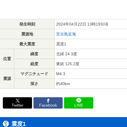
発生時刻
2024年04月22日 13時19分頃
震源地
宮古島近海
最大震度
震度1
緯度
北緯 24.3度
位置
経度
東経 125.2度
マグニチュード
M4.3
震源
深さ
約40km
Twitter
Facebook
LINE
震度1