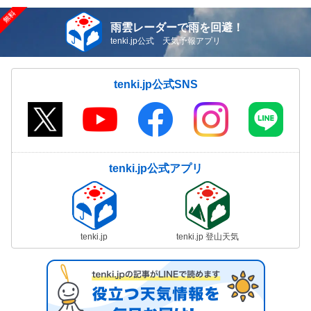
雨雲レーダーで雨を回避！
tenki.jp公式 天気予報アプリ
tenki.jp公式SNS
tenki.jp公式アプリ
tenki.jp
tenki.jp 登山天気