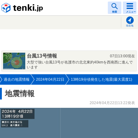
tenki.jp
検索
メニュー
現在地
台風13号情報
07日13:00現在
大型で強い台風13号が名護市の北北東約40kmを西南西に進んで
います
過去の地震情報
2024年04月22日
13時19分頃発生した地震(最大震度1)
地震情報
2024年04月22日13:22発表