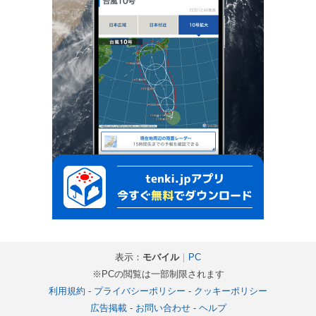
表示：
モバイル
｜
PC
※PCの閲覧は一部制限されます
利用規約
-
プライバシーポリシー
-
クッキーポリシー
広告掲載
-
お問い合わせ
-
ヘルプ