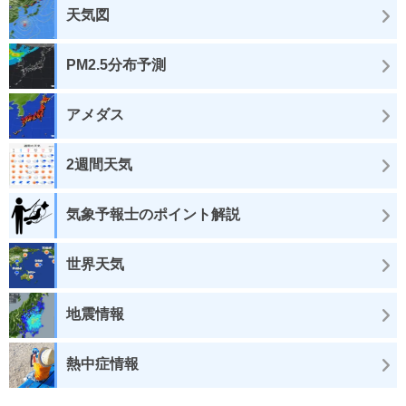
天気図
PM2.5分布予測
アメダス
2週間天気
気象予報士のポイント解説
世界天気
地震情報
熱中症情報