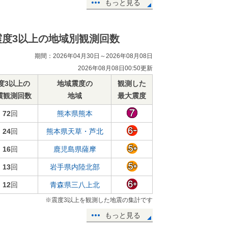
もっと見る
震度3以上の地域別観測回数
期間：2026年04月30日～2026年08月08日
2026年08月08日00:50更新
度3以上の
地域震度の
観測した
震観測回数
地域
最大震度
72
回
熊本県熊本
24
回
熊本県天草・芦北
16
回
鹿児島県薩摩
13
回
岩手県内陸北部
12
回
青森県三八上北
※震度3以上を観測した地震の集計です
もっと見る