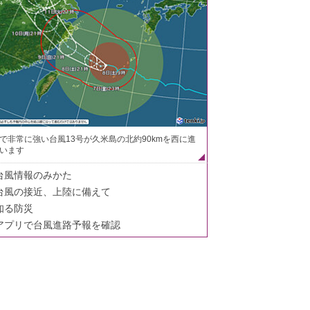
で非常に強い台風13号が久米島の北約90kmを西に進
います
台風情報のみかた
台風の接近、上陸に備えて
知る防災
アプリで台風進路予報を確認