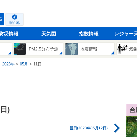
索
現在地
防災情報
天気図
指数情報
レジャー
PM2.5分布予測
地震情報
気
2023年
05月
11日
日)
台
翌日(2023年05月12日)