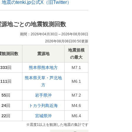
地震のtenki.jp公式X（旧Twitter）
震源地ごとの地震観測回数
期間：2026年04月30日～2026年08月08日
2026年08月08日00:50更新
地震規模
震観測回数
震源地
の最大
333
回
熊本県熊本地方
M7.1
熊本県天草・芦北地
111
回
M6.1
方
55
回
岩手県沖
M7.2
24
回
トカラ列島近海
M4.6
22
回
宮城県沖
M6.4
※震度1以上を観測した地震の集計です