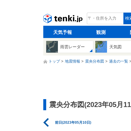
tenki.jp
検
天気予報
観測
雨雲レーダー
天気図
トップ
地震情報
震央分布図
過去の一覧
震央分布図(2023年05月11
前日(2023年05月10日)