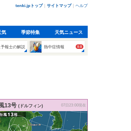
tenki.jpトップ
｜
サイトマップ
｜
ヘルプ
天気
季節特集
天気ニュース
象予報士の解説
熱中症情報
注目
風13号
(ドルフィン)
07日23:00現在