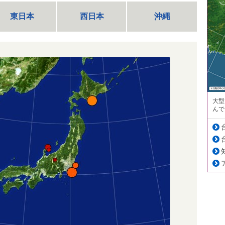
東日本
西日本
沖縄
大型
んで