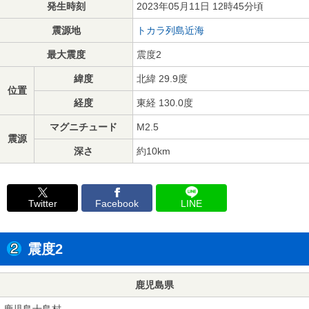
発生時刻
2023年05月11日 12時45分頃
震源地
トカラ列島近海
最大震度
震度2
緯度
北緯 29.9度
位置
経度
東経 130.0度
マグニチュード
M2.5
震源
深さ
約10km
Twitter
Facebook
LINE
震度2
鹿児島県
鹿児島十島村