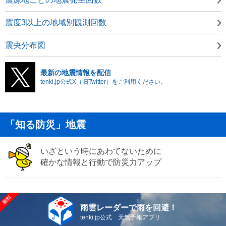
震度3以上の地域別観測回数
震央分布図
最新の地震情報を配信
tenki.jp公式X（旧Twitter）をご利用ください。
「知る防災」地震
いざという時にあわてないために
確かな情報と行動で防災力アップ
雨雲レーダーで雨を回避！
tenki.jp公式 天気予報アプリ