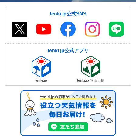
tenki.jp公式SNS
tenki.jp公式アプリ
tenki.jp
tenki.jp 登山天気