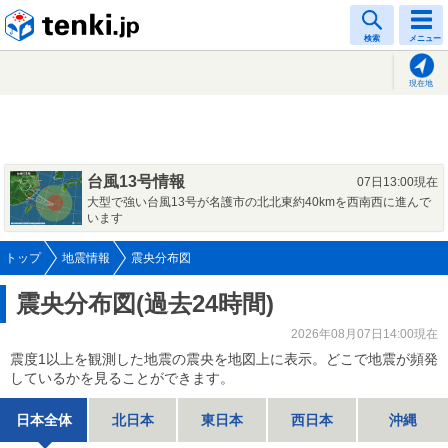
tenki.jp
検索
メニュー
現在地
台風13号情報
07日13:00現在
大型で強い台風13号が名護市の北北東約40kmを西南西に進んで
います
トップ
地震情報
震央分布図
震央分布図(過去24時間)
2026年08月07日14:00現在
震度1以上を観測した地震の震央を地図上に表示。どこで地震が頻発
しているかを見ることができます。
日本全体
北日本
東日本
西日本
沖縄