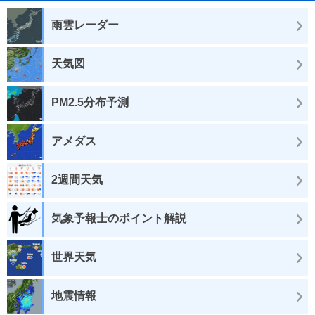
雨雲レーダー
天気図
PM2.5分布予測
アメダス
2週間天気
気象予報士のポイント解説
世界天気
地震情報