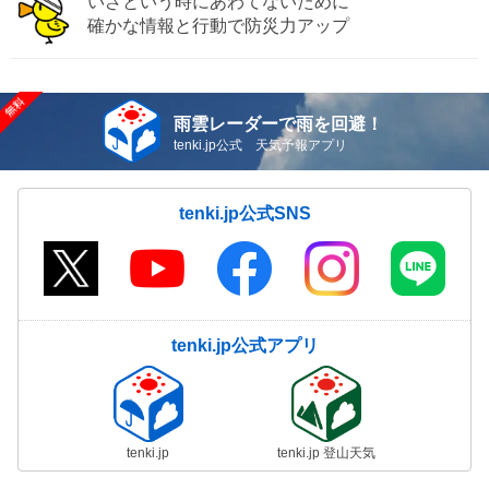
いざという時にあわてないために
確かな情報と行動で防災力アップ
雨雲レーダーで雨を回避！
tenki.jp公式 天気予報アプリ
tenki.jp公式SNS
tenki.jp公式アプリ
tenki.jp
tenki.jp 登山天気