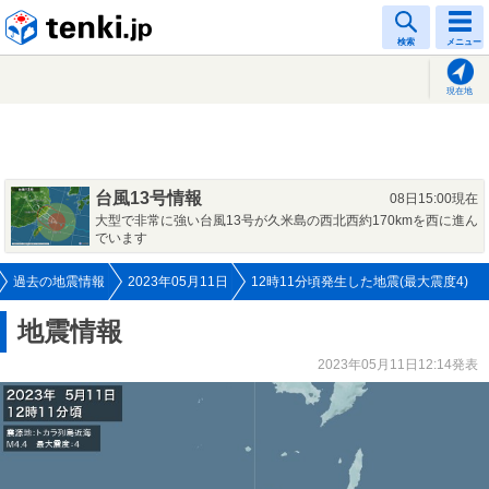
tenki.jp
検索
メニュー
現在地
台風13号情報
08日15:00現在
大型で非常に強い台風13号が久米島の西北西約170kmを西に進ん
でいます
過去の地震情報
2023年05月11日
12時11分頃発生した地震(最大震度4)
地震情報
2023年05月11日12:14発表