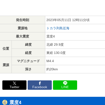
発生時刻
2023年05月11日 12時11分頃
震源地
トカラ列島近海
最大震度
震度4
緯度
北緯 29.9度
位置
経度
東経 130.0度
マグニチュード
M4.4
震源
深さ
約20km
Twitter
Facebook
LINE
震度4