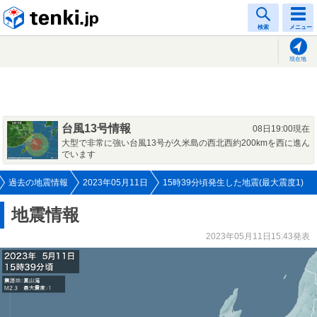
tenki.jp
検索
メニュー
現在地
台風13号情報
08日19:00現在
大型で非常に強い台風13号が久米島の西北西約200kmを西に進ん
でいます
過去の地震情報
2023年05月11日
15時39分頃発生した地震(最大震度1)
地震情報
2023年05月11日15:43発表