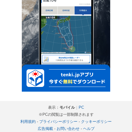
表示：
モバイル
｜
PC
※PCの閲覧は一部制限されます
利用規約
-
プライバシーポリシー
-
クッキーポリシー
広告掲載
-
お問い合わせ
-
ヘルプ