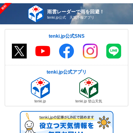
雨雲レーダーで雨を回避！
tenki.jp公式 天気予報アプリ
tenki.jp公式SNS
tenki.jp公式アプリ
tenki.jp
tenki.jp 登山天気