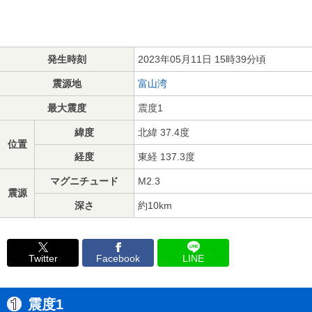
発生時刻
2023年05月11日 15時39分頃
震源地
富山湾
最大震度
震度1
緯度
北緯 37.4度
位置
経度
東経 137.3度
マグニチュード
M2.3
震源
深さ
約10km
Twitter
Facebook
LINE
震度1