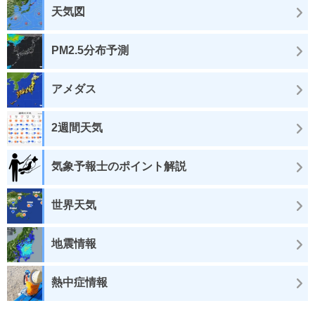
天気図
PM2.5分布予測
アメダス
2週間天気
気象予報士のポイント解説
世界天気
地震情報
熱中症情報