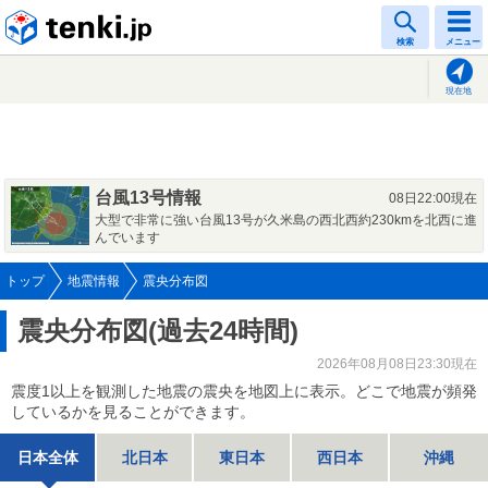
tenki.jp
検索
メニュー
現在地
台風13号情報
08日22:00現在
大型で非常に強い台風13号が久米島の西北西約230kmを北西に進
んでいます
トップ
地震情報
震央分布図
震央分布図(過去24時間)
2026年08月08日23:30現在
震度1以上を観測した地震の震央を地図上に表示。どこで地震が頻発
しているかを見ることができます。
日本全体
北日本
東日本
西日本
沖縄