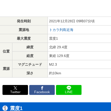
発生時刻
2021年12月28日 09時07分頃
震源地
トカラ列島近海
最大震度
震度1
緯度
北緯 29.4度
位置
経度
東経 129.6度
マグニチュード
M2.3
震源
深さ
約10km
Twitter
Facebook
LINE
震度1