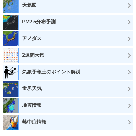
天気図
PM2.5分布予測
アメダス
2週間天気
気象予報士のポイント解説
世界天気
地震情報
熱中症情報