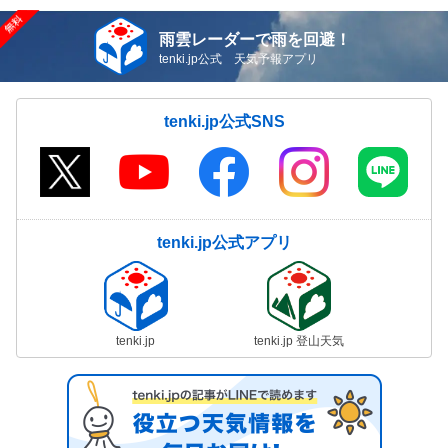
雨雲レーダーで雨を回避！
tenki.jp公式 天気予報アプリ
tenki.jp公式SNS
tenki.jp公式アプリ
tenki.jp
tenki.jp 登山天気