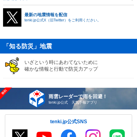
最新の地震情報を配信
tenki.jp公式X（旧Twitter）をご利用ください。
「知る防災」地震
いざという時にあわてないために
確かな情報と行動で防災力アップ
雨雲レーダーで雨を回避！
tenki.jp公式 天気予報アプリ
tenki.jp公式SNS