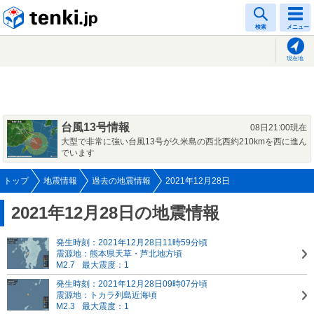
tenki.jp
検索
メニュー
現在地
台風13号情報
08日21:00現在
大型で非常に強い台風13号が久米島の西北西約210kmを西に進ん
でいます
トップ
地震情報
過去の地震情報
2021年12月28日
2021年12月28日の地震情報
発生時刻：2021年12月28日11時59分頃
震源地：熊本県天草・芦北地方頃
M2.7
最大震度：1
発生時刻：2021年12月28日09時07分頃
震源地：トカラ列島近海頃
M2.3
最大震度：1