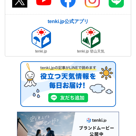
tenki.jp公式アプリ
tenki.jp
tenki.jp 登山天気