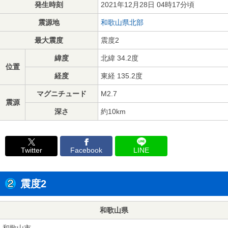
発生時刻
2021年12月28日 04時17分頃
震源地
和歌山県北部
最大震度
震度2
緯度
北緯 34.2度
位置
経度
東経 135.2度
マグニチュード
M2.7
震源
深さ
約10km
Twitter
Facebook
LINE
震度2
和歌山県
和歌山市