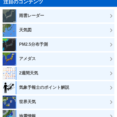
注目のコンテンツ
雨雲レーダー
天気図
PM2.5分布予測
アメダス
2週間天気
気象予報士のポイント解説
世界天気
地震情報