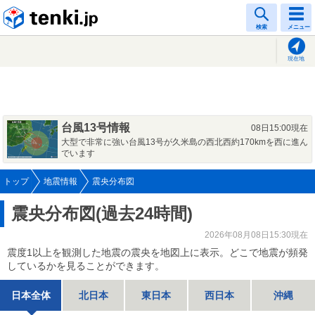
tenki.jp
検索
メニュー
現在地
台風13号情報
08日15:00現在
大型で非常に強い台風13号が久米島の西北西約170kmを西に進ん
でいます
トップ
地震情報
震央分布図
震央分布図(過去24時間)
2026年08月08日15:30現在
震度1以上を観測した地震の震央を地図上に表示。どこで地震が頻発
しているかを見ることができます。
日本全体
北日本
東日本
西日本
沖縄