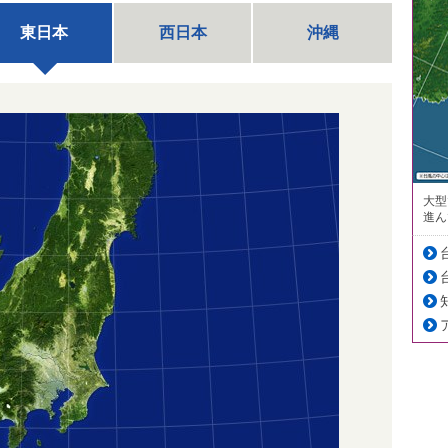
東日本
西日本
沖縄
大型
進ん