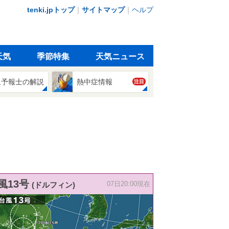
tenki.jpトップ
｜
サイトマップ
｜
ヘルプ
天気
季節特集
天気ニュース
象予報士の解説
熱中症情報
注目
風13号
(ドルフィン)
07日20:00現在