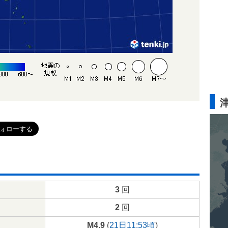
3
回
2
回
M4.9
(
21日11:53頃
)