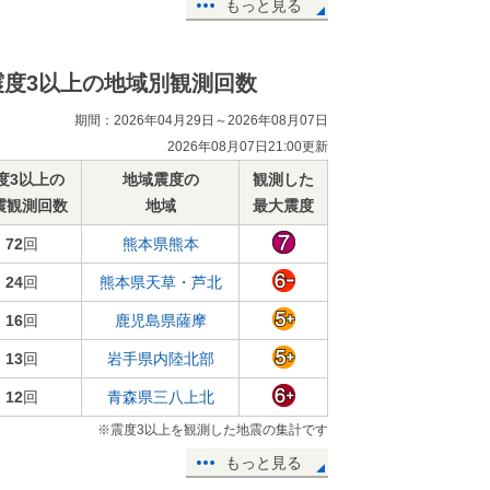
もっと見る
震度3以上の地域別観測回数
期間：2026年04月29日～2026年08月07日
2026年08月07日21:00更新
度3以上の
地域震度の
観測した
震観測回数
地域
最大震度
72
回
熊本県熊本
24
回
熊本県天草・芦北
16
回
鹿児島県薩摩
13
回
岩手県内陸北部
12
回
青森県三八上北
※震度3以上を観測した地震の集計です
もっと見る