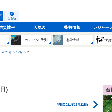
索
現在地
防災情報
天気図
指数情報
レジャー
PM2.5分布予測
地震情報
気
2021年
12月
21日
日)
台
翌日(2021年12月22日)