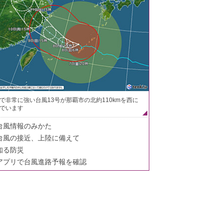
で非常に強い台風13号が那覇市の北約110kmを西に
でいます
台風情報のみかた
台風の接近、上陸に備えて
知る防災
アプリで台風進路予報を確認