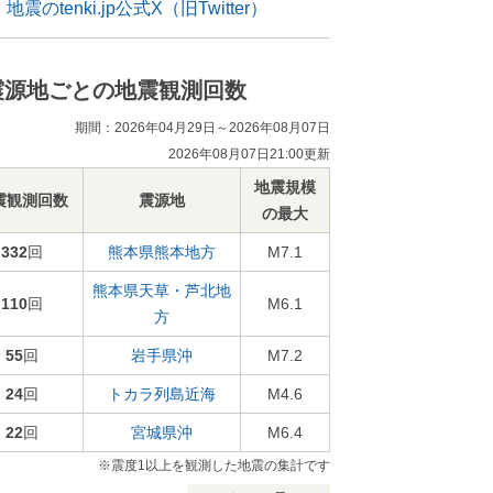
地震のtenki.jp公式X（旧Twitter）
震源地ごとの地震観測回数
期間：2026年04月29日～2026年08月07日
2026年08月07日21:00更新
地震規模
震観測回数
震源地
の最大
332
回
熊本県熊本地方
M7.1
熊本県天草・芦北地
110
回
M6.1
方
55
回
岩手県沖
M7.2
24
回
トカラ列島近海
M4.6
22
回
宮城県沖
M6.4
※震度1以上を観測した地震の集計です