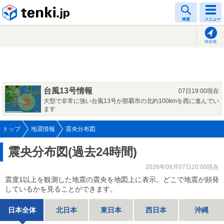
tenki.jp
検索
メニュー
現在地
台風13号情報
07日19:00現在
大型で非常に強い台風13号が那覇市の北約100kmを西に進んでい
ます
トップ
地震情報
震央分布図
震央分布図(過去24時間)
2026年08月07日20:00現在
震度1以上を観測した地震の震央を地図上に表示。どこで地震が頻発
しているかを見ることができます。
日本全体
北日本
東日本
西日本
沖縄