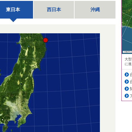
東日本
西日本
沖縄
大型
に進