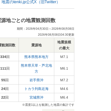
地震のtenki.jp公式X（旧Twitter）
震源地ごとの地震観測回数
期間：2026年04月30日～2026年08月08日
2026年08月08日04:30更新
地震規模
震観測回数
震源地
の最大
334
回
熊本県熊本地方
M7.1
熊本県天草・芦北地
111
回
M6.1
方
55
回
岩手県沖
M7.2
24
回
トカラ列島近海
M4.6
22
回
宮城県沖
M6.4
※震度1以上を観測した地震の集計です