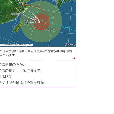
で非常に強い台風13号が久米島の北西約40kmを南西
んでいます
台風情報のみかた
台風の接近、上陸に備えて
知る防災
アプリで台風進路予報を確認