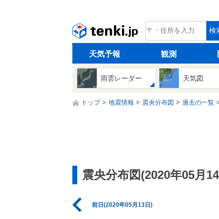
tenki.jp
検
天気予報
観測
雨雲レーダー
天気図
トップ
地震情報
震央分布図
過去の一覧
震央分布図(2020年05月14
前日(2020年05月13日)