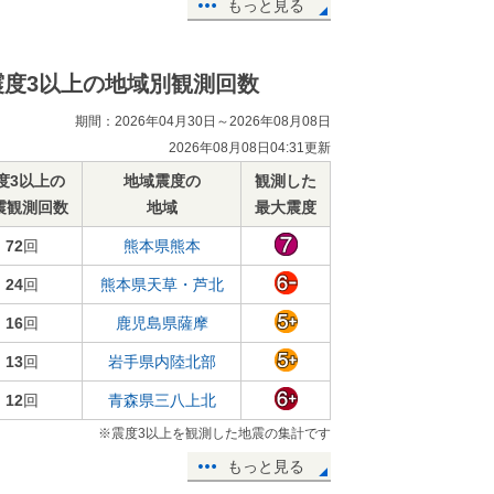
もっと見る
震度3以上の地域別観測回数
期間：2026年04月30日～2026年08月08日
2026年08月08日04:31更新
度3以上の
地域震度の
観測した
震観測回数
地域
最大震度
72
回
熊本県熊本
24
回
熊本県天草・芦北
16
回
鹿児島県薩摩
13
回
岩手県内陸北部
12
回
青森県三八上北
※震度3以上を観測した地震の集計です
もっと見る