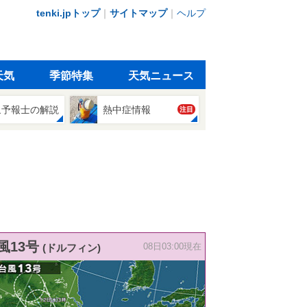
tenki.jpトップ
｜
サイトマップ
｜
ヘルプ
天気
季節特集
天気ニュース
象予報士の解説
熱中症情報
注目
風13号
(ドルフィン)
08日03:00現在