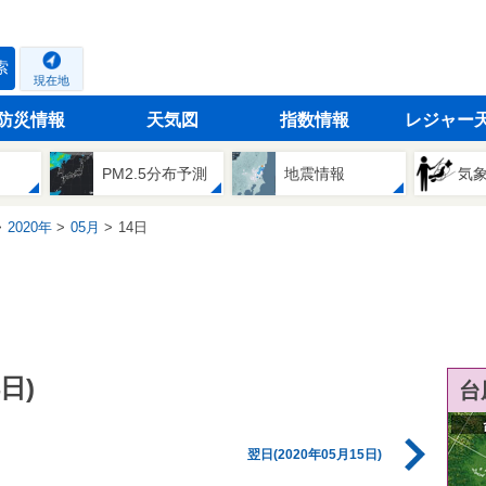
索
現在地
防災情報
天気図
指数情報
レジャー
PM2.5分布予測
地震情報
気
2020年
05月
14日
日)
台
翌日(2020年05月15日)