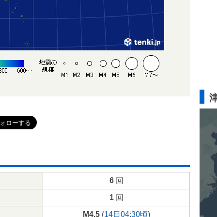
6
回
1
回
M4.5
(
14日04:30頃
)