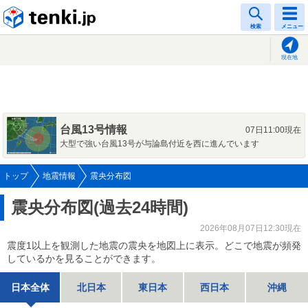
tenki.jp
検索
メニュー
現在地
台風13号情報
07日11:00現在
大型で強い台風13号が与論島付近を西に進んでいます
トップ
地震情報
震央分布図
震央分布図(過去24時間)
2026年08月07日12:30現在
震度1以上を観測した地震の震央を地図上に表示。どこで地震が頻発
しているかを見ることができます。
日本全体
北日本
東日本
西日本
沖縄