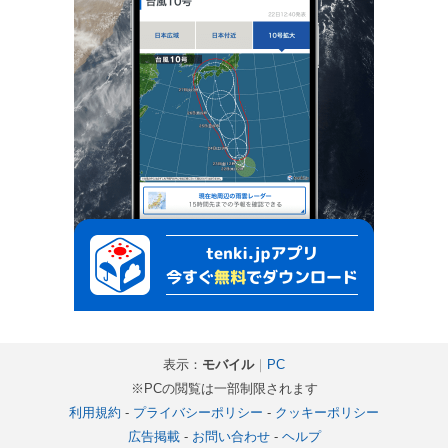
表示：
モバイル
｜
PC
※PCの閲覧は一部制限されます
利用規約
-
プライバシーポリシー
-
クッキーポリシー
広告掲載
-
お問い合わせ
-
ヘルプ