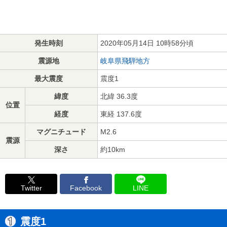
発生時刻
2020年05月14日 10時58分頃
震源地
岐阜県飛騨地方
最大震度
震度1
緯度
北緯 36.3度
位置
経度
東経 137.6度
マグニチュード
M2.6
震源
深さ
約10km
Twitter
Facebook
LINE
震度1