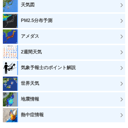
天気図
PM2.5分布予測
アメダス
2週間天気
気象予報士のポイント解説
世界天気
地震情報
熱中症情報