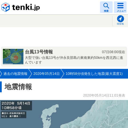
tenki.jp
検索
メニュー
現在地
台風13号情報
07日08:00現在
大型で強い台風13号が沖永良部島の東南東約50kmを西北西に進
んでいます
過去の地震情報
2020年05月14日
10時58分頃発生した地震(最大震度1)
地震情報
2020年05月14日11:01発表