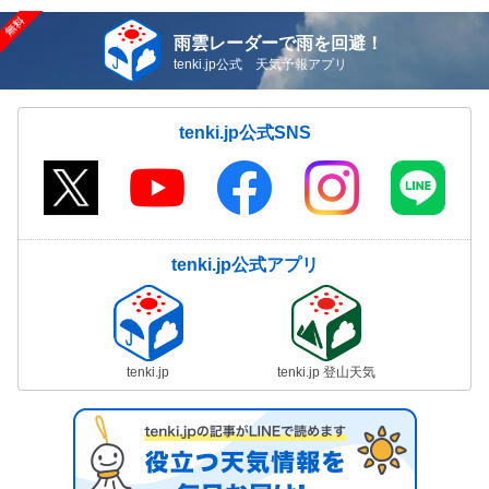
雨雲レーダーで雨を回避！
tenki.jp公式 天気予報アプリ
tenki.jp公式SNS
tenki.jp公式アプリ
tenki.jp
tenki.jp 登山天気