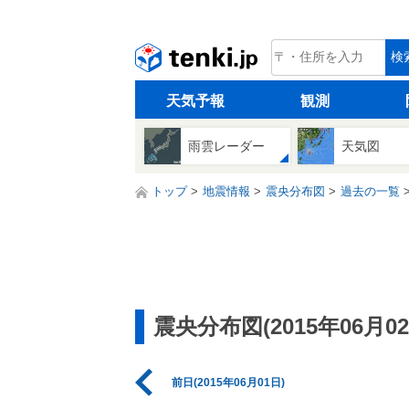
tenki.jp
検
天気予報
観測
雨雲レーダー
天気図
トップ
地震情報
震央分布図
過去の一覧
震央分布図(2015年06月02
前日(2015年06月01日)