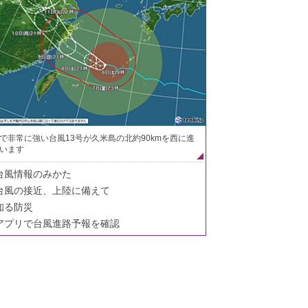
で非常に強い台風13号が久米島の北約90kmを西に進
います
台風情報のみかた
台風の接近、上陸に備えて
知る防災
アプリで台風進路予報を確認