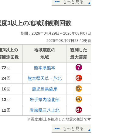
もっと見る
震度3以上の地域別観測回数
期間：2026年04月29日～2026年08月07日
2026年08月07日23:40更新
度3以上の
地域震度の
観測した
震観測回数
地域
最大震度
72
回
熊本県熊本
24
回
熊本県天草・芦北
16
回
鹿児島県薩摩
13
回
岩手県内陸北部
12
回
青森県三八上北
※震度3以上を観測した地震の集計です
もっと見る