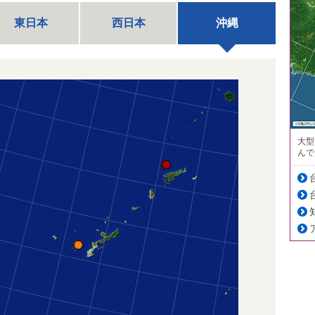
東日本
西日本
沖縄
大型
んで