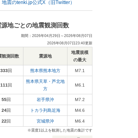
地震のtenki.jp公式X（旧Twitter）
震源地ごとの地震観測回数
期間：2026年04月29日～2026年08月07日
2026年08月07日23:40更新
地震規模
震観測回数
震源地
の最大
333
回
熊本県熊本地方
M7.1
熊本県天草・芦北地
111
回
M6.1
方
55
回
岩手県沖
M7.2
24
回
トカラ列島近海
M4.6
22
回
宮城県沖
M6.4
※震度1以上を観測した地震の集計です