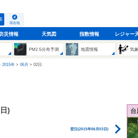
索
現在地
防災情報
天気図
指数情報
レジャー
PM2.5分布予測
地震情報
気
2015年
06月
02日
日)
台
翌日(2015年06月03日)