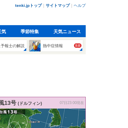
tenki.jpトップ
｜
サイトマップ
｜
ヘルプ
天気
季節特集
天気ニュース
象予報士の解説
熱中症情報
注目
風13号
(ドルフィン)
07日23:00現在