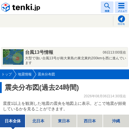
tenki.jp
検索
メニュー
現在地
台風13号情報
06日13:00現在
大型で強い台風13号が南大東島の東北東約200kmを西に進んでい
ます
トップ
地震情報
震央分布図
震央分布図(過去24時間)
2026年08月06日14:30現在
震度1以上を観測した地震の震央を地図上に表示。どこで地震が頻発
しているかを見ることができます。
日本全体
北日本
東日本
西日本
沖縄