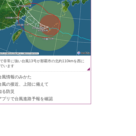
で非常に強い台風13号が那覇市の北約110kmを西に
でいます
台風情報のみかた
台風の接近、上陸に備えて
知る防災
アプリで台風進路予報を確認