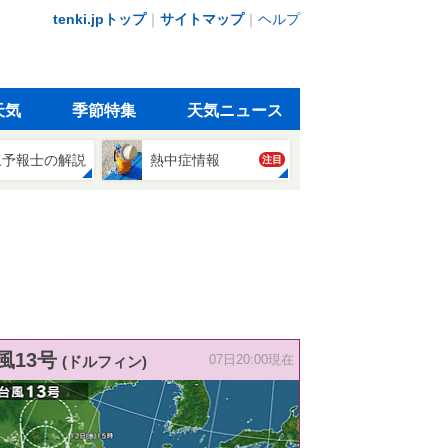
tenki.jpトップ
｜
サイトマップ
｜
ヘルプ
天気
季節特集
天気ニュース
象予報士の解説
熱中症情報
注目
風13号
(ドルフィン)
07日20:00現在