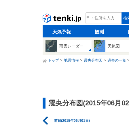
tenki.jp
検
天気予報
観測
雨雲レーダー
天気図
トップ
地震情報
震央分布図
過去の一覧
震央分布図(2015年06月02
前日(2015年06月01日)