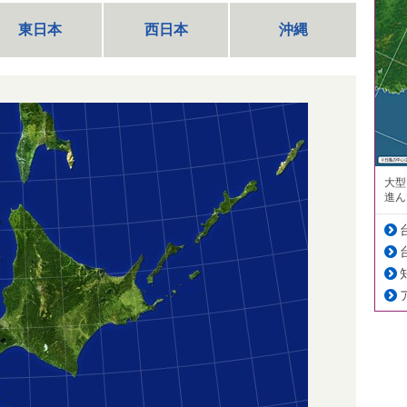
東日本
西日本
沖縄
大型
進ん