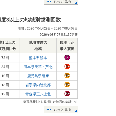
もっと見る
震度3以上の地域別観測回数
期間：2026年04月29日～2026年08月07日
2026年08月07日21:30更新
度3以上の
地域震度の
観測した
震観測回数
地域
最大震度
72
回
熊本県熊本
24
回
熊本県天草・芦北
16
回
鹿児島県薩摩
13
回
岩手県内陸北部
12
回
青森県三八上北
※震度3以上を観測した地震の集計です
もっと見る