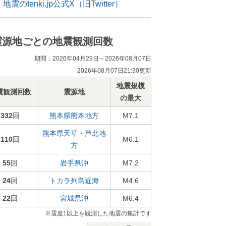
地震のtenki.jp公式X（旧Twitter）
震源地ごとの地震観測回数
期間：2026年04月29日～2026年08月07日
2026年08月07日21:30更新
地震規模
震観測回数
震源地
の最大
332
回
熊本県熊本地方
M7.1
熊本県天草・芦北地
110
回
M6.1
方
55
回
岩手県沖
M7.2
24
回
トカラ列島近海
M4.6
22
回
宮城県沖
M6.4
※震度1以上を観測した地震の集計です