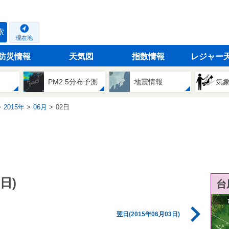
索
現在地
防災情報
天気図
指数情報
レジャー
PM2.5分布予測
地震情報
気
2015年
06月
02日
日)
台
翌日(2015年06月03日)