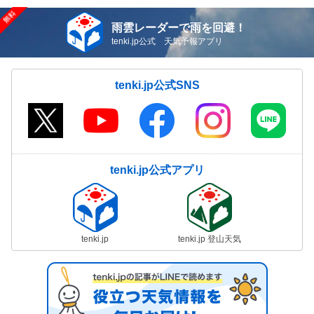
雨雲レーダーで雨を回避！
tenki.jp公式 天気予報アプリ
tenki.jp公式SNS
tenki.jp公式アプリ
tenki.jp
tenki.jp 登山天気