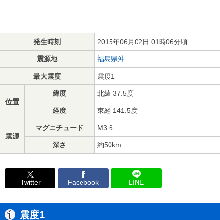
発生時刻
2015年06月02日 01時06分頃
震源地
福島県沖
最大震度
震度1
緯度
北緯 37.5度
位置
経度
東経 141.5度
マグニチュード
M3.6
震源
深さ
約50km
Twitter
Facebook
LINE
震度1