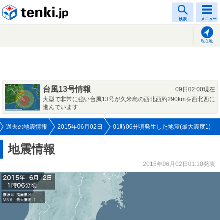
tenki.jp
検索
メニュー
現在地
台風13号情報
09日02:00現在
大型で非常に強い台風13号が久米島の西北西約290kmを西北西に
進んでいます
過去の地震情報
2015年06月02日
01時06分頃発生した地震(最大震度1)
地震情報
2015年06月02日01:10発表