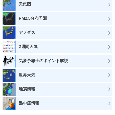
天気図
PM2.5分布予測
アメダス
2週間天気
気象予報士のポイント解説
世界天気
地震情報
熱中症情報