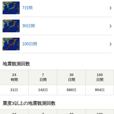
7日間
30日間
100日間
地震観測回数
24
7
30
100
時間
日間
日間
日間
21
回
142
回
580
回
954
回
震度3以上の地震観測回数