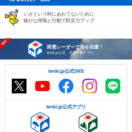
いざという時にあわてないために
確かな情報と行動で防災力アップ
雨雲レーダーで雨を回避！
tenki.jp公式 天気予報アプリ
tenki.jp公式SNS
tenki.jp公式アプリ