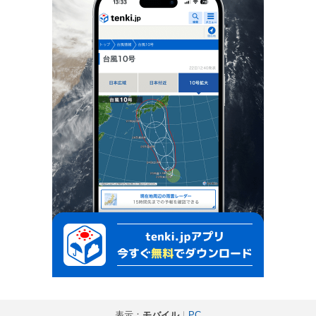
表示：
モバイル
｜
PC