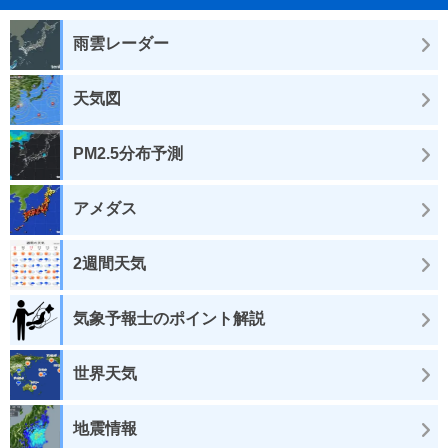
雨雲レーダー
天気図
PM2.5分布予測
アメダス
2週間天気
気象予報士のポイント解説
世界天気
地震情報