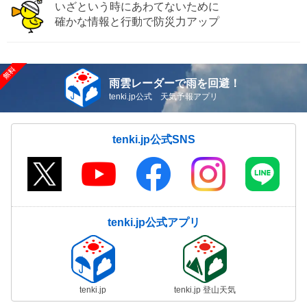
いざという時にあわてないために
確かな情報と行動で防災力アップ
雨雲レーダーで雨を回避！
tenki.jp公式 天気予報アプリ
tenki.jp公式SNS
tenki.jp公式アプリ
tenki.jp
tenki.jp 登山天気