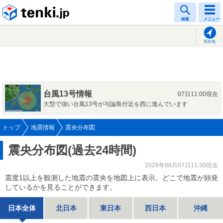
tenki.jp
検索
メニュー
現在地
台風13号情報
07日11:00現在
大型で強い台風13号が与論島付近を西に進んでいます
トップ
地震情報
震央分布図
震央分布図(過去24時間)
2026年08月07日11:30現在
震度1以上を観測した地震の震央を地図上に表示。どこで地震が頻発
しているかを見ることができます。
日本全体
北日本
東日本
西日本
沖縄