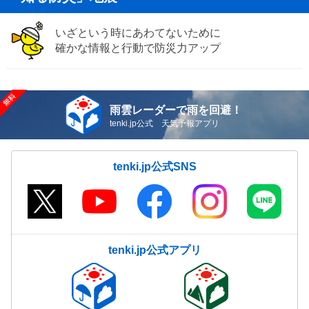
いざという時にあわてないために
確かな情報と行動で防災力アップ
雨雲レーダーで雨を回避！
tenki.jp公式 天気予報アプリ
tenki.jp公式SNS
tenki.jp公式アプリ