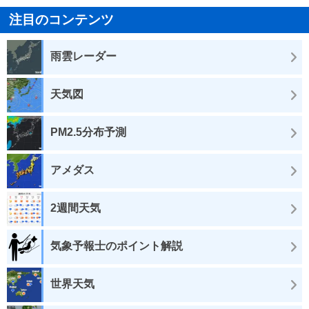
注目のコンテンツ
雨雲レーダー
天気図
PM2.5分布予測
アメダス
2週間天気
気象予報士のポイント解説
世界天気