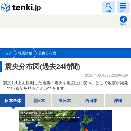
tenki.jp
検索
メニュー
現在地
トップ
地震情報
震央分布図
震央分布図(過去24時間)
2026年08月09日23:00現在
震度1以上を観測した地震の震央を地図上に表示。どこで地震が頻発
しているかを見ることができます。
日本全体
北日本
東日本
西日本
沖縄