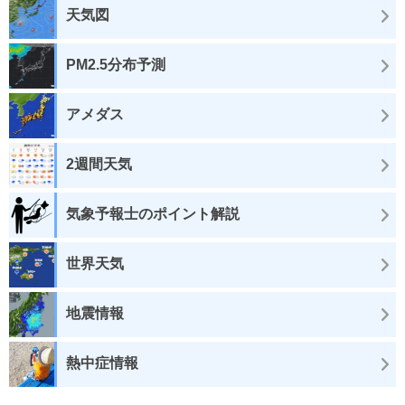
天気図
PM2.5分布予測
アメダス
2週間天気
気象予報士のポイント解説
世界天気
地震情報
熱中症情報