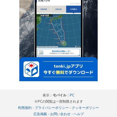
表示：
モバイル
｜
PC
※PCの閲覧は一部制限されます
利用規約
-
プライバシーポリシー
-
クッキーポリシー
広告掲載
-
お問い合わせ
-
ヘルプ