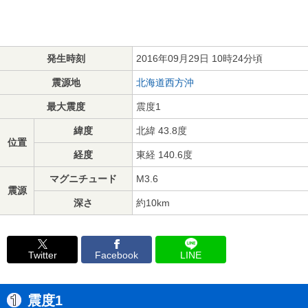
発生時刻
2016年09月29日 10時24分頃
震源地
北海道西方沖
最大震度
震度1
緯度
北緯 43.8度
位置
経度
東経 140.6度
マグニチュード
M3.6
震源
深さ
約10km
Twitter
Facebook
LINE
震度1