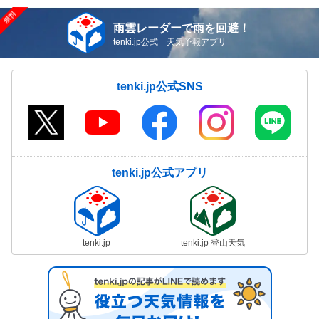
雨雲レーダーで雨を回避！
tenki.jp公式 天気予報アプリ
tenki.jp公式SNS
tenki.jp公式アプリ
tenki.jp
tenki.jp 登山天気