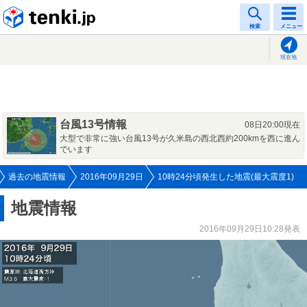
tenki.jp
検索
メニュー
現在地
台風13号情報
08日20:00現在
大型で非常に強い台風13号が久米島の西北西約200kmを西に進ん
でいます
過去の地震情報
2016年09月29日
10時24分頃発生した地震(最大震度1)
地震情報
2016年09月29日10:28発表