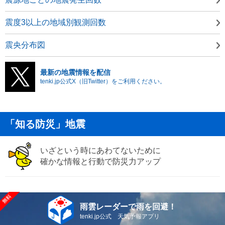
震度3以上の地域別観測回数
震央分布図
最新の地震情報を配信
tenki.jp公式X（旧Twitter）をご利用ください。
「知る防災」地震
いざという時にあわてないために
確かな情報と行動で防災力アップ
雨雲レーダーで雨を回避！
tenki.jp公式 天気予報アプリ