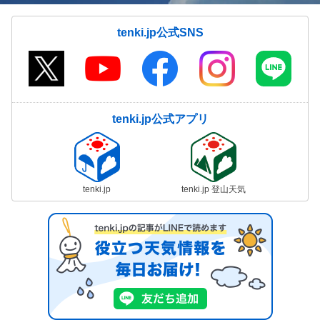
tenki.jp公式SNS
tenki.jp公式アプリ
tenki.jp
tenki.jp 登山天気