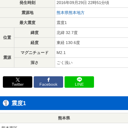
発生時刻
2016年09月29日 22時51分頃
震源地
熊本県熊本地方
最大震度
震度1
緯度
北緯 32.7度
位置
経度
東経 130.6度
マグニチュード
M2.1
震源
深さ
ごく浅い
Twitter
Facebook
LINE
震度1
熊本県
熊本西区