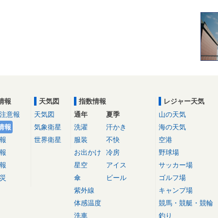
情報
天気図
指数情報
レジャー天気
注意報
天気図
通年
夏季
山の天気
情報
気象衛星
洗濯
汗かき
海の天気
報
世界衛星
服装
不快
空港
報
お出かけ
冷房
野球場
報
星空
アイス
サッカー場
災
傘
ビール
ゴルフ場
紫外線
キャンプ場
体感温度
競馬・競艇・競輪
洗車
釣り