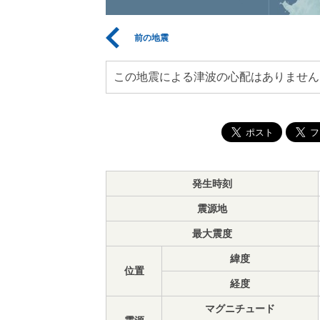
前の地震
この地震による津波の心配はありません
発生時刻
震源地
最大震度
緯度
位置
経度
マグニチュード