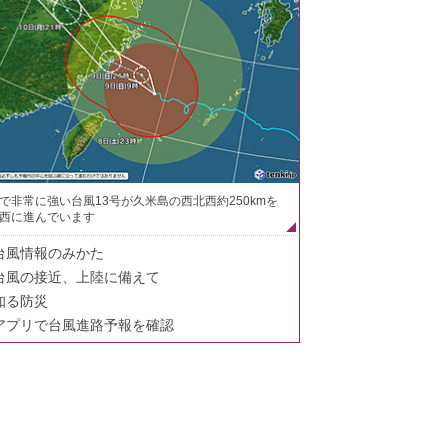
で非常に強い台風13号が久米島の西北西約250kmを
西に進んでいます
台風情報のみかた
台風の接近、上陸に備えて
知る防災
アプリで台風進路予報を確認