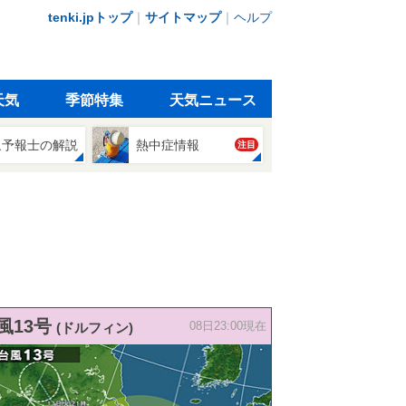
tenki.jpトップ
｜
サイトマップ
｜
ヘルプ
天気
季節特集
天気ニュース
象予報士の解説
熱中症情報
注目
風13号
(ドルフィン)
08日23:00現在