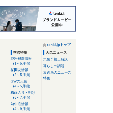
tenki.jpトップ
季節特集
天気ニュース
花粉飛散情報
気象予報士解説
(1～5月頃)
暮らしの話題
桜開花情報
放送局のニュース
(2～5月頃)
特集
GWの天気
(4～5月頃)
梅雨入り・明け
(5～7月頃)
熱中症情報
(4～9月頃)