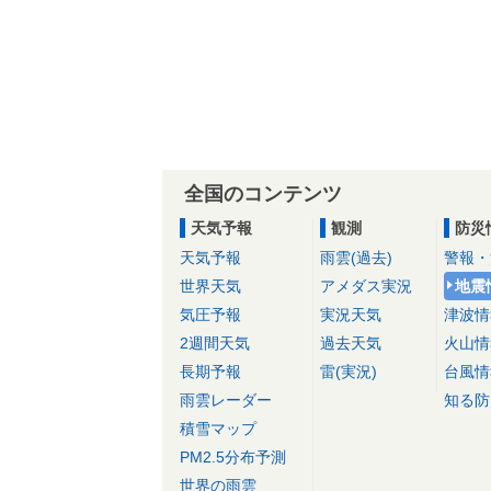
全国のコンテンツ
天気予報
観測
防災
天気予報
雨雲(過去)
警報・
世界天気
アメダス実況
地震
気圧予報
実況天気
津波情
2週間天気
過去天気
火山情
長期予報
雷(実況)
台風情
雨雲レーダー
知る防
積雪マップ
PM2.5分布予測
世界の雨雲