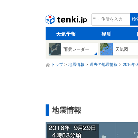
tenki.jp
検
天気予報
観測
雨雲レーダー
天気図
トップ
地震情報
過去の地震情報
2016年
地震情報