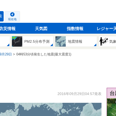
索
現在地
防災情報
天気図
指数情報
レジャー
PM2.5分布予測
地震情報
気
09月29日
04時53分頃発生した地震(最大震度1)
台
2016年09月29日04:57発表