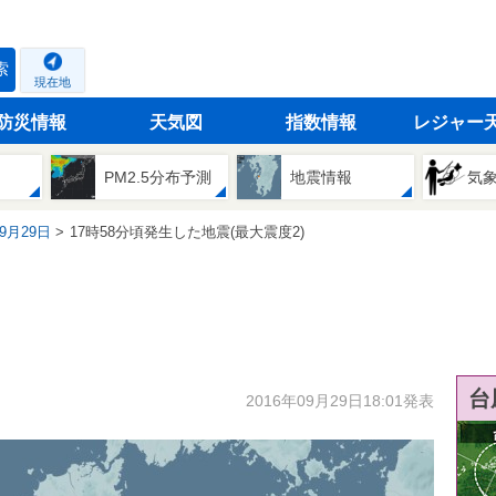
索
現在地
防災情報
天気図
指数情報
レジャー
PM2.5分布予測
地震情報
気
09月29日
17時58分頃発生した地震(最大震度2)
台
2016年09月29日18:01発表