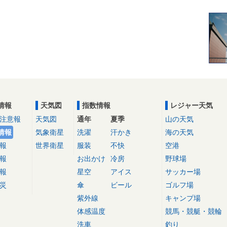
情報
天気図
指数情報
レジャー天気
注意報
天気図
通年
夏季
山の天気
情報
気象衛星
洗濯
汗かき
海の天気
報
世界衛星
服装
不快
空港
報
お出かけ
冷房
野球場
報
星空
アイス
サッカー場
災
傘
ビール
ゴルフ場
紫外線
キャンプ場
体感温度
競馬・競艇・競輪
洗車
釣り