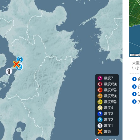
大型
いま