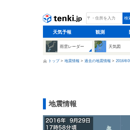
tenki.jp
検
天気予報
観測
雨雲レーダー
天気図
トップ
地震情報
過去の地震情報
2016年
地震情報