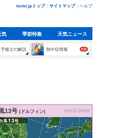
tenki.jpトップ
｜
サイトマップ
｜
ヘルプ
天気
季節特集
天気ニュース
象予報士の解説
熱中症情報
注目
風13号
(ドルフィン)
06日22:00現在