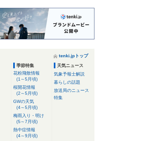
tenki.jpトップ
季節特集
天気ニュース
花粉飛散情報
気象予報士解説
(1～5月頃)
暮らしの話題
桜開花情報
放送局のニュース
(2～5月頃)
特集
GWの天気
(4～5月頃)
梅雨入り・明け
(5～7月頃)
熱中症情報
(4～9月頃)