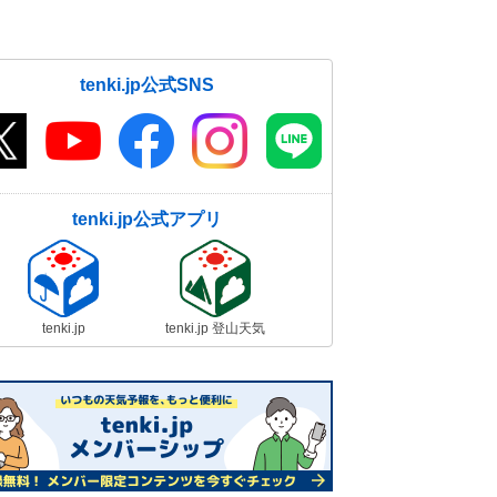
tenki.jp公式SNS
tenki.jp公式アプリ
tenki.jp
tenki.jp 登山天気