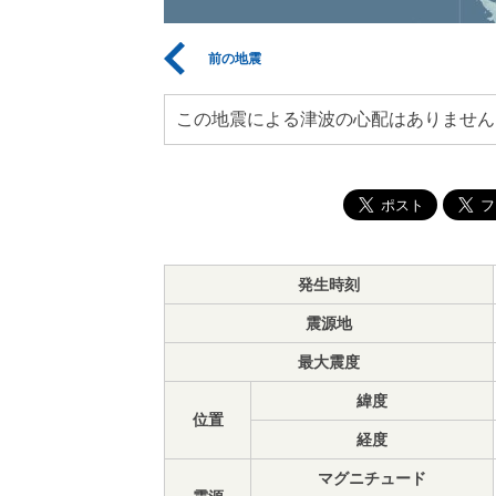
前の地震
この地震による津波の心配はありません
発生時刻
震源地
最大震度
緯度
位置
経度
マグニチュード