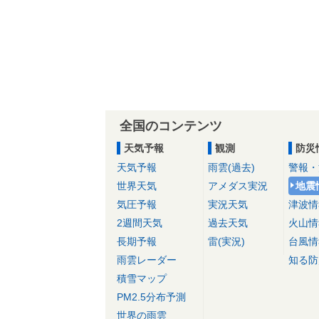
全国のコンテンツ
天気予報
観測
防災
天気予報
雨雲(過去)
警報・
世界天気
アメダス実況
地震
気圧予報
実況天気
津波情
2週間天気
過去天気
火山情
長期予報
雷(実況)
台風情
雨雲レーダー
知る防
積雪マップ
PM2.5分布予測
世界の雨雲