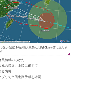
で強い台風13号が南大東島の北約80kmを西に進んで
す
台風情報のみかた
台風の接近、上陸に備えて
知る防災
アプリで台風進路予報を確認