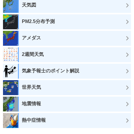
天気図
PM2.5分布予測
アメダス
2週間天気
気象予報士のポイント解説
世界天気
地震情報
熱中症情報