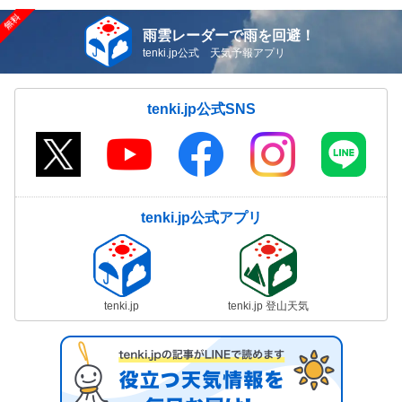
雨雲レーダーで雨を回避！
tenki.jp公式 天気予報アプリ
tenki.jp公式SNS
tenki.jp公式アプリ
tenki.jp
tenki.jp 登山天気