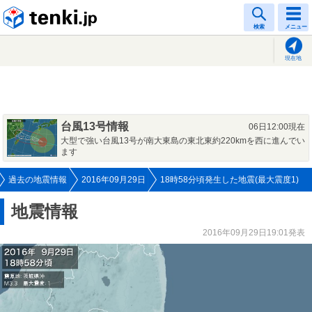
tenki.jp
検索
メニュー
現在地
台風13号情報
06日12:00現在
大型で強い台風13号が南大東島の東北東約220kmを西に進んでい
ます
過去の地震情報
2016年09月29日
18時58分頃発生した地震(最大震度1)
地震情報
2016年09月29日19:01発表