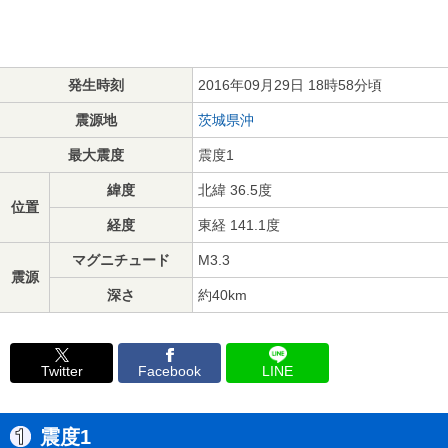
発生時刻
2016年09月29日 18時58分頃
震源地
茨城県沖
最大震度
震度1
緯度
北緯 36.5度
位置
経度
東経 141.1度
マグニチュード
M3.3
震源
深さ
約40km
Twitter
Facebook
LINE
震度1