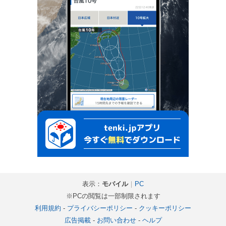
表示：
モバイル
｜
PC
※PCの閲覧は一部制限されます
利用規約
-
プライバシーポリシー
-
クッキーポリシー
広告掲載
-
お問い合わせ
-
ヘルプ