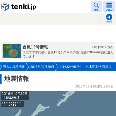
tenki.jp
検索
メニュー
現在地
台風13号情報
08日20:00現在
大型で非常に強い台風13号が久米島の西北西約200kmを西に進ん
でいます
過去の地震情報
2016年09月29日
01時32分頃発生した地震(最大震度1)
地震情報
2016年09月29日01:38発表