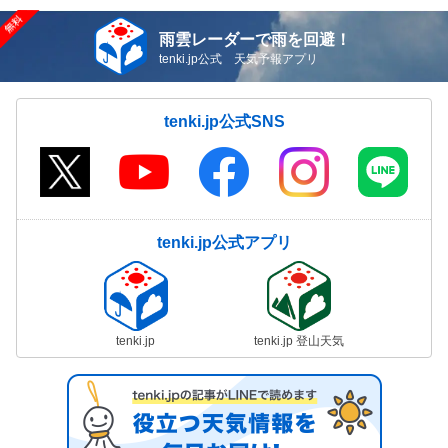
雨雲レーダーで雨を回避！
tenki.jp公式 天気予報アプリ
tenki.jp公式SNS
tenki.jp公式アプリ
tenki.jp
tenki.jp 登山天気