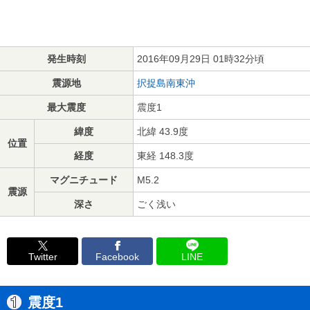
発生時刻
2016年09月29日 01時32分頃
震源地
択捉島南東沖
最大震度
震度1
緯度
北緯 43.9度
位置
経度
東経 148.3度
マグニチュード
M5.2
震源
深さ
ごく浅い
Twitter
Facebook
LINE
震度1