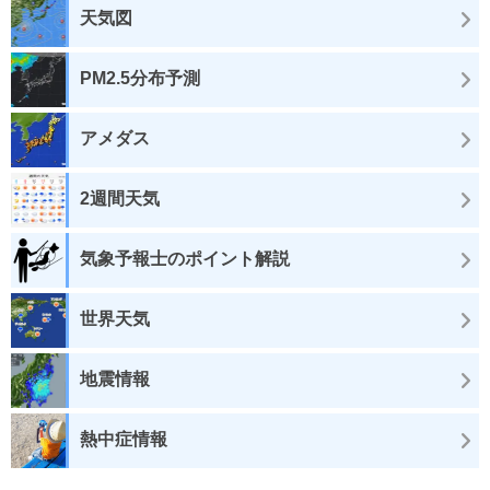
天気図
PM2.5分布予測
アメダス
2週間天気
気象予報士のポイント解説
世界天気
地震情報
熱中症情報