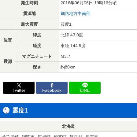
発生時刻
2016年06月06日 19時16分頃
震源地
釧路地方中南部
最大震度
震度1
緯度
北緯 43.0度
位置
経度
東経 144.9度
マグニチュード
M3.7
震源
深さ
約80km
Twitter
Facebook
LINE
震度1
北海道
弟子屈町
釧路市
厚岸町
標茶町
鶴居村
根室市