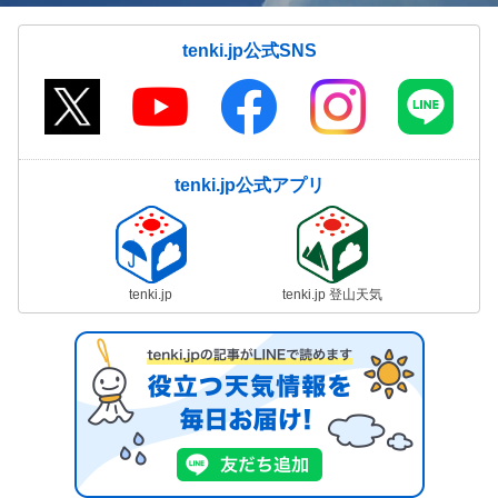
tenki.jp公式SNS
tenki.jp公式アプリ
tenki.jp
tenki.jp 登山天気