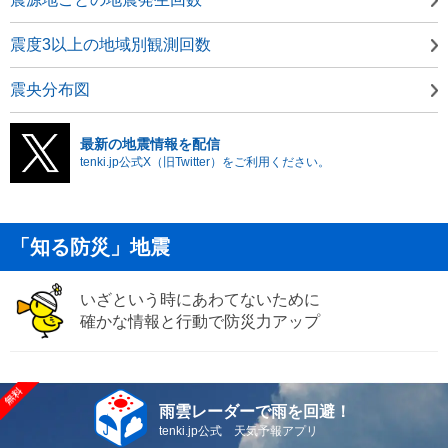
震度3以上の地域別観測回数
震央分布図
最新の地震情報を配信
tenki.jp公式X（旧Twitter）をご利用ください。
「知る防災」地震
いざという時にあわてないために
確かな情報と行動で防災力アップ
雨雲レーダーで雨を回避！
tenki.jp公式 天気予報アプリ